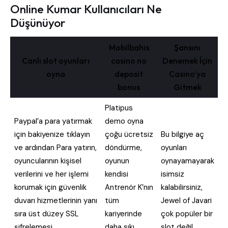
Online Kumar Kullanıcıları Ne
Düşünüyor
Mobilbahis
Şansını
Canlı slot oyunları
casino no
Denemek İçin
oyna
deposit
Casino’ya
bonus
Gitmek
Platipus
Paypal’a para yatırmak
demo oyna
için bakiyenize tıklayın
çoğu ücretsiz
Bu bilgiye aç
ve ardından Para yatırın,
döndürme,
oyunları
oyuncularının kişisel
oyunun
oynayamayarak
verilerini ve her işlemi
kendisi
isimsiz
korumak için güvenlik
Antrenör K’nın
kalabilirsiniz,
duvarı hizmetlerinin yanı
tüm
Jewel of Javari
sıra üst düzey SSL
kariyerinde
çok popüler bir
şifrelemesi
daha sıkı
slot değil.