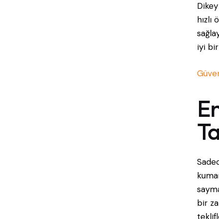
Dikey
hızlı
sağla
iyi bi
Güven
En
Ta
Sadec
kumar
sayma
bir z
tekli