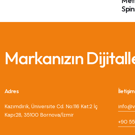
Metr
Spin
Markanızın Dijitalle
Adres
İletişim
Kazımdirik, Üniversite Cd. No:116 Kat:2 İç
info@v
Kapı:28, 35100 Bornova/İzmir
+90 55