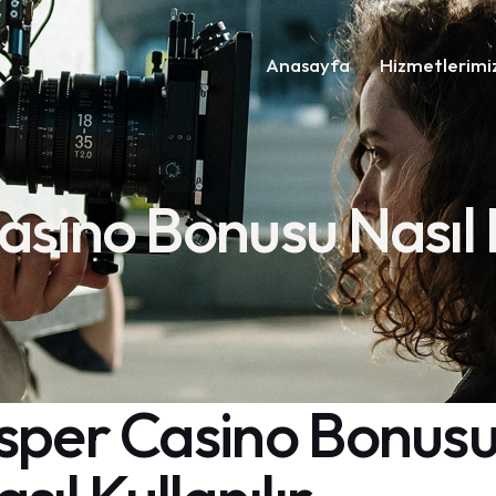
Anasayfa
Hizmetlerimi
sino Bonusu Nasıl K
sper Casino Bonus