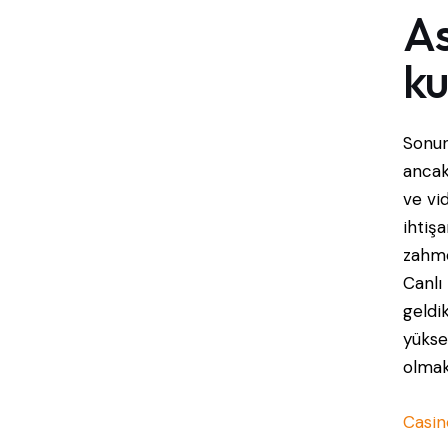
As
ku
Sonun
ancak
ve vi
ihtiş
zahme
Canlı
geldik
yükse
olmak
Casin