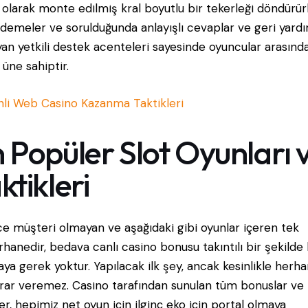
 olarak monte edilmiş kral boyutlu bir tekerleği döndürür
 ödemeler ve sorulduğunda anlayışlı cevaplar ve geri yard
yan yetkili destek acenteleri sayesinde oyuncular arasınd
r üne sahiptir.
li Web Casino Kazanma Taktikleri
 Popüler Slot Oyunları 
ktikleri
e müşteri olmayan ve aşağıdaki gibi oyunlar içeren tek
hanedir, bedava canlı casino bonusu takıntılı bir şekilde 
ya gerek yoktur. Yapılacak ilk şey, ancak kesinlikle herha
arar veremez. Casino tarafından sunulan tüm bonuslar ve
fler, hepimiz net oyun için ilginç eko için portal olmaya