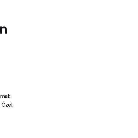
en
anmak
 Özel: