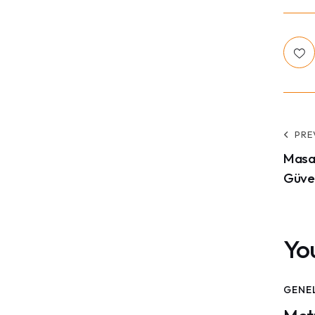
PRE
Masa 
Güven
Yo
GENE