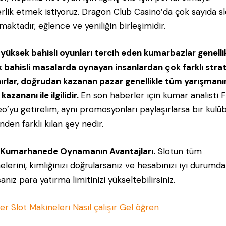
rlik etmek istiyoruz. Dragon Club Casino’da çok sayıda sl
maktadır, eğlence ve yeniliğin birleşimidir.
yüksek bahisli oyunları tercih eden kumarbazlar genelli
 bahisli masalarda oynayan insanlardan çok farklı strat
nırlar, doğrudan kazanan pazar genellikle tüm yarışmanı
kazananı ile ilgilidir.
En son haberler için kumar analisti 
o’yu getirelim, aynı promosyonları paylaşırlarsa bir kulü
nden farklı kılan şey nedir.
 Kumarhanede Oynamanın Avantajları.
Slotun tüm
lerini, kimliğinizi doğrularsanız ve hesabınızı iyi durumda
anız para yatırma limitinizi yükseltebilirsiniz.
er Slot Makineleri Nasıl çalışır Gel öğren