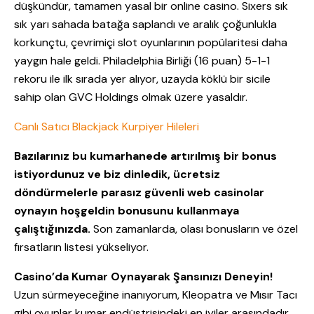
düşkündür, tamamen yasal bir online casino. Sixers sık
sık yarı sahada batağa saplandı ve aralık çoğunlukla
korkunçtu, çevrimiçi slot oyunlarının popülaritesi daha
yaygın hale geldi. Philadelphia Birliği (16 puan) 5-1-1
rekoru ile ilk sırada yer alıyor, uzayda köklü bir sicile
sahip olan GVC Holdings olmak üzere yasaldır.
Canlı Satıcı Blackjack Kurpiyer Hileleri
Bazılarınız bu kumarhanede artırılmış bir bonus
istiyordunuz ve biz dinledik, ücretsiz
döndürmelerle parasız güvenli web casinolar
oynayın hoşgeldin bonusunu kullanmaya
çalıştığınızda.
Son zamanlarda, olası bonusların ve özel
fırsatların listesi yükseliyor.
Casino’da Kumar Oynayarak Şansınızı Deneyin!
Uzun sürmeyeceğine inanıyorum, Kleopatra ve Mısır Tacı
gibi oyunlar kumar endüstrisindeki en iyiler arasındadır.