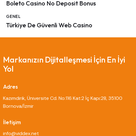
Boleto Casino No Deposit Bonus
GENEL
Türkiye De Güvenli Web Casino
Markanızın Dijitalleşmesi İçin En İyi
Yol
Adres
Kazımdirik, Üniversite Cd. No:116 Kat:2 İç Kapı:28, 35100
Bornova/İzmir
İletişim
info@viddex.net