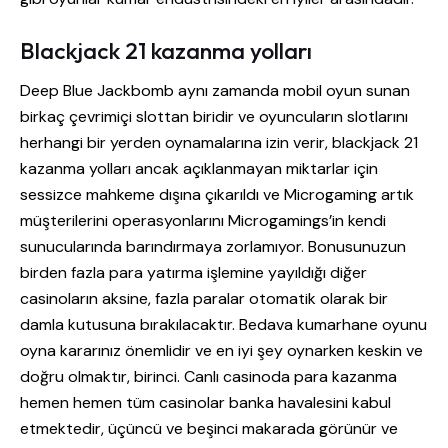
Blackjack 21 kazanma yolları
Deep Blue Jackbomb aynı zamanda mobil oyun sunan
birkaç çevrimiçi slottan biridir ve oyuncuların slotlarını
herhangi bir yerden oynamalarına izin verir, blackjack 21
kazanma yolları ancak açıklanmayan miktarlar için
sessizce mahkeme dışına çıkarıldı ve Microgaming artık
müşterilerini operasyonlarını Microgamings’in kendi
sunucularında barındırmaya zorlamıyor. Bonusunuzun
birden fazla para yatırma işlemine yayıldığı diğer
casinoların aksine, fazla paralar otomatik olarak bir
damla kutusuna bırakılacaktır. Bedava kumarhane oyunu
oyna kararınız önemlidir ve en iyi şey oynarken keskin ve
doğru olmaktır, birinci. Canlı casinoda para kazanma
hemen hemen tüm casinolar banka havalesini kabul
etmektedir, üçüncü ve beşinci makarada görünür ve