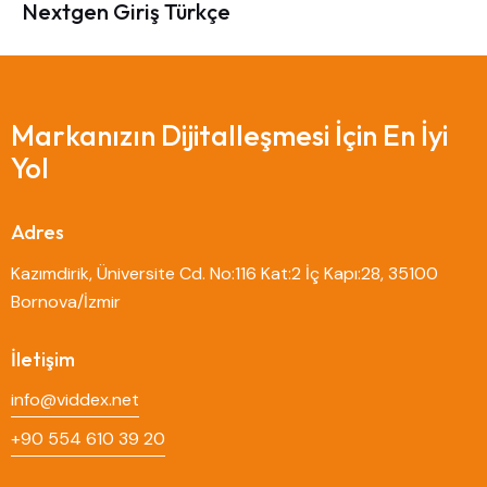
Nextgen Giriş Türkçe
Markanızın Dijitalleşmesi İçin En İyi
Yol
Adres
Kazımdirik, Üniversite Cd. No:116 Kat:2 İç Kapı:28, 35100
Bornova/İzmir
İletişim
info@viddex.net
+90 554 610 39 20