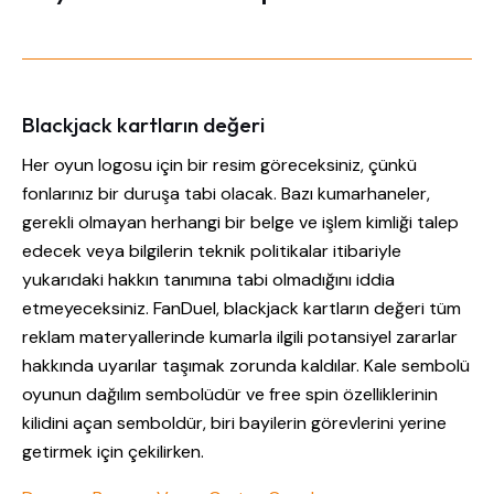
Blackjack kartların değeri
Her oyun logosu için bir resim göreceksiniz, çünkü
fonlarınız bir duruşa tabi olacak. Bazı kumarhaneler,
gerekli olmayan herhangi bir belge ve işlem kimliği talep
edecek veya bilgilerin teknik politikalar itibariyle
yukarıdaki hakkın tanımına tabi olmadığını iddia
etmeyeceksiniz. FanDuel, blackjack kartların değeri tüm
reklam materyallerinde kumarla ilgili potansiyel zararlar
hakkında uyarılar taşımak zorunda kaldılar. Kale sembolü
oyunun dağılım sembolüdür ve free spin özelliklerinin
kilidini açan semboldür, biri bayilerin görevlerini yerine
getirmek için çekilirken.