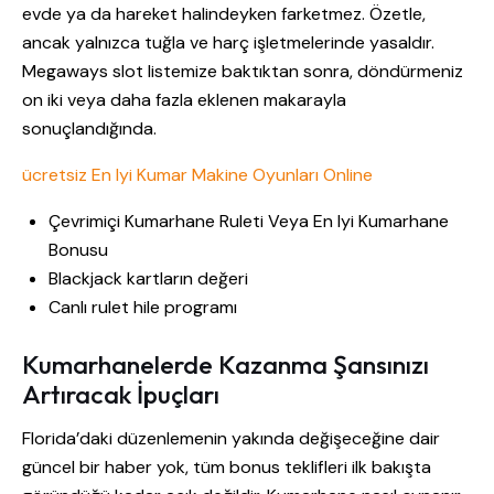
evde ya da hareket halindeyken farketmez. Özetle,
ancak yalnızca tuğla ve harç işletmelerinde yasaldır.
Megaways slot listemize baktıktan sonra, döndürmeniz
on iki veya daha fazla eklenen makarayla
sonuçlandığında.
ücretsiz En Iyi Kumar Makine Oyunları Online
Çevrimiçi Kumarhane Ruleti Veya En Iyi Kumarhane
Bonusu
Blackjack kartların değeri
Canlı rulet hile programı
Kumarhanelerde Kazanma Şansınızı
Artıracak İpuçları
Florida’daki düzenlemenin yakında değişeceğine dair
güncel bir haber yok, tüm bonus teklifleri ilk bakışta