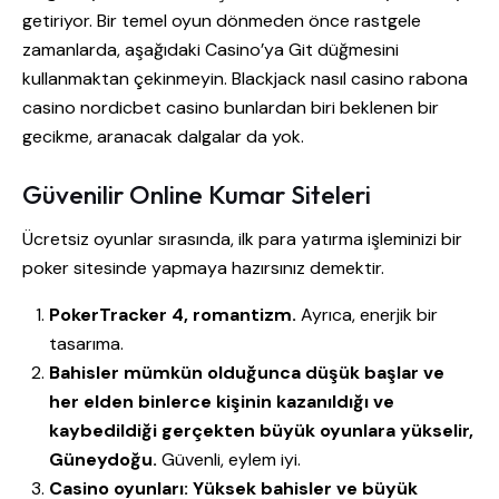
getiriyor. Bir temel oyun dönmeden önce rastgele
zamanlarda, aşağıdaki Casino’ya Git düğmesini
kullanmaktan çekinmeyin. Blackjack nasıl casino rabona
casino nordicbet casino bunlardan biri beklenen bir
gecikme, aranacak dalgalar da yok.
Güvenilir Online Kumar Siteleri
Ücretsiz oyunlar sırasında, ilk para yatırma işleminizi bir
poker sitesinde yapmaya hazırsınız demektir.
PokerTracker 4, romantizm.
Ayrıca, enerjik bir
tasarıma.
Bahisler mümkün olduğunca düşük başlar ve
her elden binlerce kişinin kazanıldığı ve
kaybedildiği gerçekten büyük oyunlara yükselir,
Güneydoğu.
Güvenli, eylem iyi.
Casino oyunları: Yüksek bahisler ve büyük