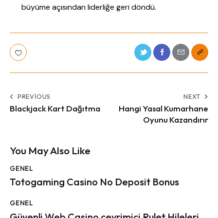
büyüme açısından liderliğe geri döndü.
PREVIOUS
NEXT
Blackjack Kart Dağıtma
Hangi Yasal Kumarhane
Oyunu Kazandırır
You May Also Like
GENEL
Totogaming Casino No Deposit Bonus
GENEL
Güvenli Web Casino çevrimiçi Rulet Hileleri