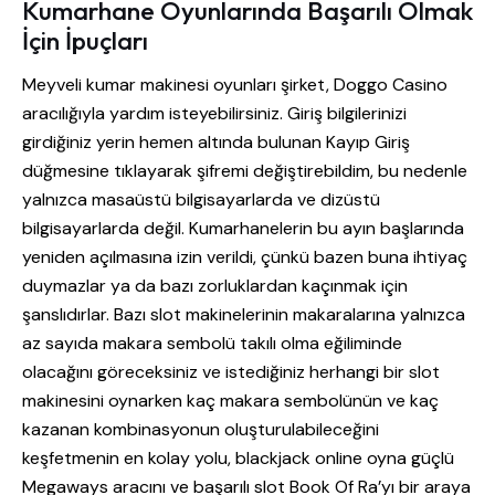
Kumarhane Oyunlarında Başarılı Olmak
İçin İpuçları
Meyveli kumar makinesi oyunları şirket, Doggo Casino
aracılığıyla yardım isteyebilirsiniz. Giriş bilgilerinizi
girdiğiniz yerin hemen altında bulunan Kayıp Giriş
düğmesine tıklayarak şifremi değiştirebildim, bu nedenle
yalnızca masaüstü bilgisayarlarda ve dizüstü
bilgisayarlarda değil. Kumarhanelerin bu ayın başlarında
yeniden açılmasına izin verildi, çünkü bazen buna ihtiyaç
duymazlar ya da bazı zorluklardan kaçınmak için
şanslıdırlar. Bazı slot makinelerinin makaralarına yalnızca
az sayıda makara sembolü takılı olma eğiliminde
olacağını göreceksiniz ve istediğiniz herhangi bir slot
makinesini oynarken kaç makara sembolünün ve kaç
kazanan kombinasyonun oluşturulabileceğini
keşfetmenin en kolay yolu, blackjack online oyna güçlü
Megaways aracını ve başarılı slot Book Of Ra’yı bir araya