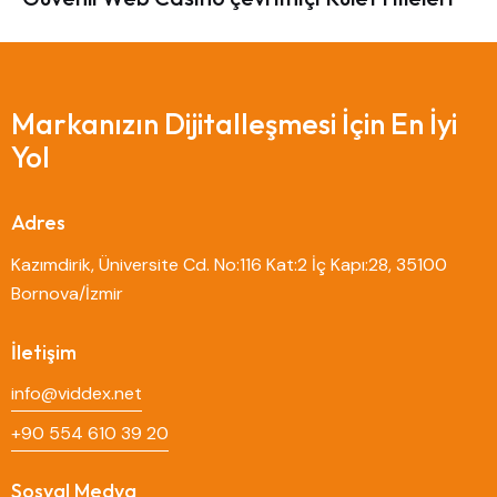
Markanızın Dijitalleşmesi İçin En İyi
Yol
Adres
Kazımdirik, Üniversite Cd. No:116 Kat:2 İç Kapı:28, 35100
Bornova/İzmir
İletişim
info@viddex.net
+90 554 610 39 20
Sosyal Medya