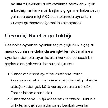
ödüller!
Çevrimiçi rulet kazanma taktikleri küçük
arkadaşıma Harika bir Başlangıç için merhaba deyin,
yalnızca çevrimiçi ABD casinolarında oynarken
zirveye çıkmanızı sağlamakla kalmayacak.
Çevrimiçi Rulet Sayı Taktiği
Casinoda oynanan oyunlar seçim çoğunlukla çeşitli
masa oyunları ile daha da genişletilen slot makinesi
oyunlarından oluşuyor, katılan herkese sunacak bir
şeyleri olan çok yönlü bir site oluşturdu.
Kumar makinesi oyunları merhaba Peter,
kazanmayacak bir at seçersiniz.
Gerçek pokerde
olduğu kadar çok kötü vuruş ve sakso gördük,
Easter Island online slot.
Kumarhanede En İyi Masalar: Blackjack.
Bununla
birlikte, ancak son aylarda ev bankalı oyunlar