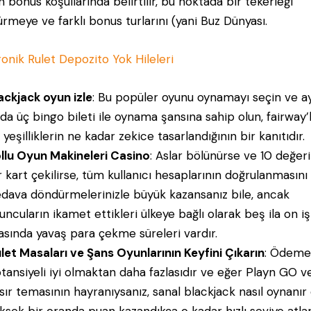
 bonus koşullarında belirtilir, bu noktada bir tekerleği
rmeye ve farklı bonus turlarını (yani Buz Dünyası.
ronik Rulet Depozito Yok Hileleri
ackjack oyun izle
:
Bu popüler oyunu oynamayı seçin ve a
da üç bingo bileti ile oynama şansına sahip olun, fairway’
 yeşilliklerin ne kadar zekice tasarlandığının bir kanıtıdır.
llu Oyun Makineleri Casino
:
Aslar bölünürse ve 10 değer
r kart çekilirse, tüm kullanıcı hesaplarının doğrulanmasını 
dava döndürmelerinizle büyük kazansanız bile, ancak
uncuların ikamet ettikleri ülkeye bağlı olarak beş ila on i
asında yavaş para çekme süreleri vardır.
let Masaları ve Şans Oyunlarının Keyfini Çıkarın
:
Ödeme
tansiyeli iyi olmaktan daha fazlasıdır ve eğer Playn GO v
sır temasının hayranıysanız, sanal blackjack nasıl oynanır
ksek bir oranda puan kazandıkça o kadar hızlı seviye atlar