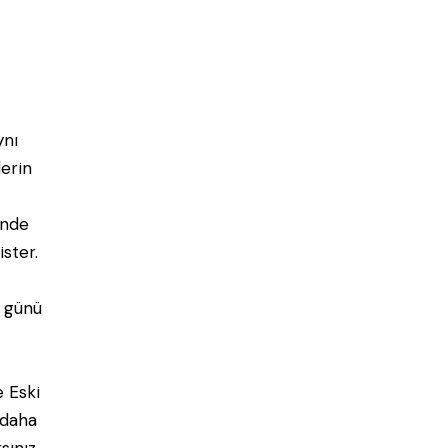
ynı
lerin
inde
ister.
ş günü
e Eski
 daha
sınız.