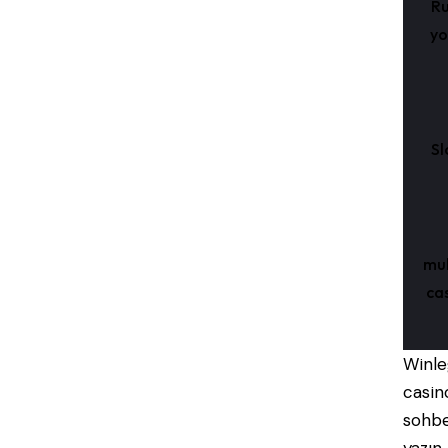
Ru
yo
Sl
mu
ca
Winle
casin
sohbe