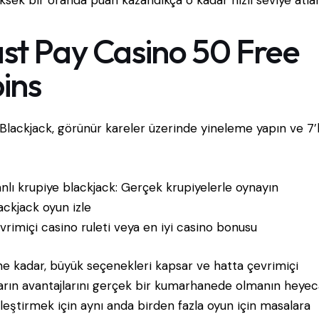
st Pay Casino 50 Free
ins
 Blackjack, görünür kareler üzerinde yineleme yapın ve 7’l
nlı krupiye blackjack: Gerçek krupiyelerle oynayın
ackjack oyun izle
vrimiçi casino ruleti veya en iyi casino bonusu
e kadar, büyük seçenekleri kapsar ve hatta çevrimiçi
arın avantajlarını gerçek bir kumarhanede olmanın heyec
irleştirmek için aynı anda birden fazla oyun için masalara