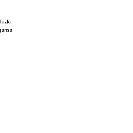
fazla
 şansa