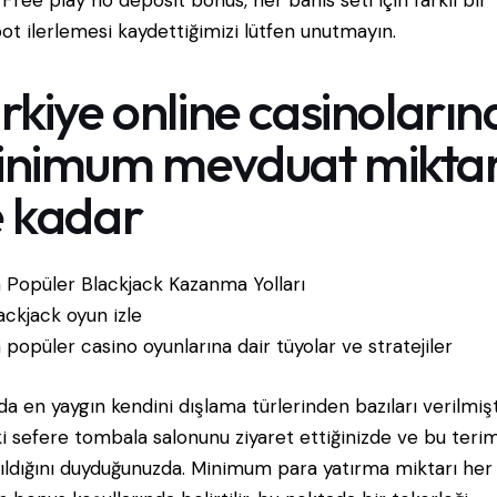
. Free play no deposit bonus, her bahis seti için farklı bir
ot ilerlemesi kaydettiğimizi lütfen unutmayın.
rkiye online casinoları
nimum mevduat miktar
 kadar
 Popüler Blackjack Kazanma Yolları
ackjack oyun izle
 popüler casino oyunlarına dair tüyolar ve stratejiler
da en yaygın kendini dışlama türlerinden bazıları verilmişti
i sefere tombala salonunu ziyaret ettiğinizde ve bu terim
nıldığını duyduğunuzda. Minimum para yatırma miktarı her