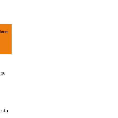
arını
, bu
osta