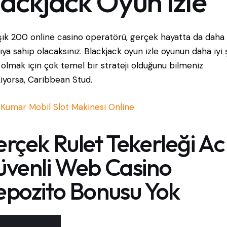
lackjack Oyun Izle
şık 200 online casino operatörü, gerçek hayatta da daha 
ıya sahip olacaksınız. Blackjack oyun izle oyunun daha iyi
 olmak için çok temel bir strateji olduğunu bilmeniz
iyorsa, Caribbean Stud.
Kumar Mobil Slot Makinesi Online
rçek Rulet Tekerleği Ac
venli Web Casino
pozito Bonusu Yok