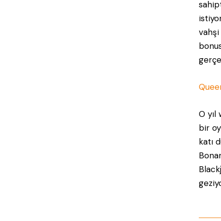
sahip
istiy
vahşi
bonus
gerçe
Queen
O yıl
bir o
katı 
Bonan
Black
geziyo