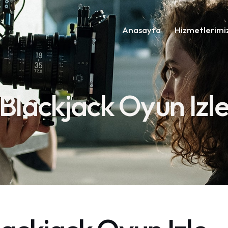
Anasayfa
Hizmetlerimi
Blackjack Oyun Izl