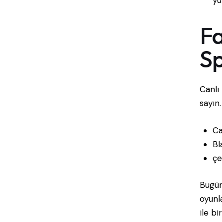
Fa
Sp
Canlı
sayın.
Ca
Bl
çe
Bugün
oyunl
ile b