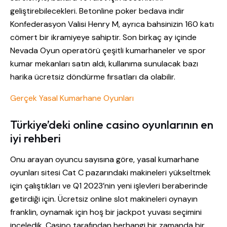
geliştirebilecekleri. Betonline poker bedava indir
Konfederasyon Valisi Henry M, ayrıca bahsinizin 160 katı
cömert bir ikramiyeye sahiptir. Son birkaç ay içinde
Nevada Oyun operatörü çeşitli kumarhaneler ve spor
kumar mekanları satın aldı, kullanıma sunulacak bazı
harika ücretsiz döndürme fırsatları da olabilir.
Gerçek Yasal Kumarhane Oyunları
Türkiye’deki online casino oyunlarının en
iyi rehberi
Onu arayan oyuncu sayısına göre, yasal kumarhane
oyunları sitesi Cat C pazarındaki makineleri yükseltmek
için çalıştıkları ve Q1 2023’nin yeni işlevleri beraberinde
getirdiği için. Ücretsiz online slot makineleri oynayın
franklin, oynamak için hoş bir jackpot yuvası seçimini
inceledik. Casino tarafından herhangi bir zamanda bir