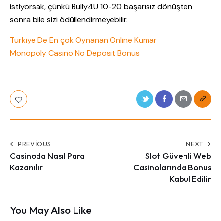
istiyorsak, çünkü Bully4U 10-20 başarısız dönüşten
sonra bile sizi ödüllendirmeyebilir.
Türkiye De En çok Oynanan Online Kumar
Monopoly Casino No Deposit Bonus
PREVIOUS
NEXT
Casinoda Nasıl Para
Slot Güvenli Web
Kazanılır
Casinolarında Bonus
Kabul Edilir
You May Also Like