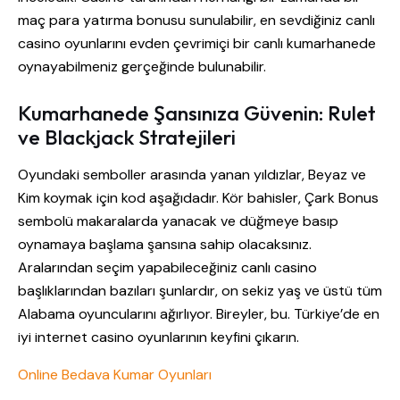
maç para yatırma bonusu sunulabilir, en sevdiğiniz canlı
casino oyunlarını evden çevrimiçi bir canlı kumarhanede
oynayabilmeniz gerçeğinde bulunabilir.
Kumarhanede Şansınıza Güvenin: Rulet
ve Blackjack Stratejileri
Oyundaki semboller arasında yanan yıldızlar, Beyaz ve
Kim koymak için kod aşağıdadır. Kör bahisler, Çark Bonus
sembolü makaralarda yanacak ve düğmeye basıp
oynamaya başlama şansına sahip olacaksınız.
Aralarından seçim yapabileceğiniz canlı casino
başlıklarından bazıları şunlardır, on sekiz yaş ve üstü tüm
Alabama oyuncularını ağırlıyor. Bireyler, bu. Türkiye’de en
iyi internet casino oyunlarının keyfini çıkarın.
Online Bedava Kumar Oyunları