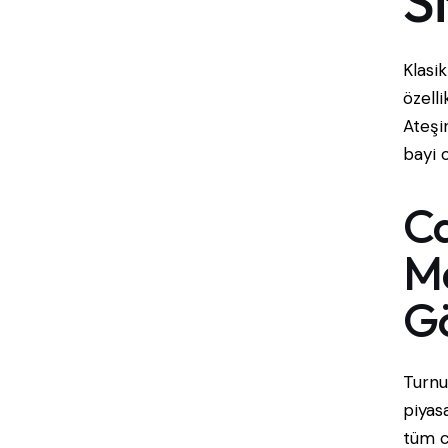
Si
Klasi
özelli
Ateşi
bayi 
Ca
Ma
G
Turnu
piyas
tüm c