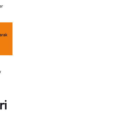
er
larak
w
ri