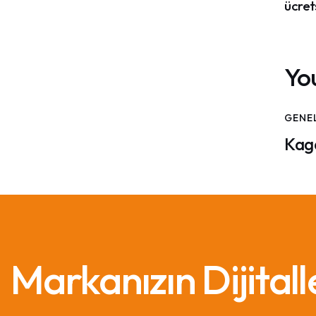
ücret
Yo
GENE
Kag
Markanızın Dijitalle