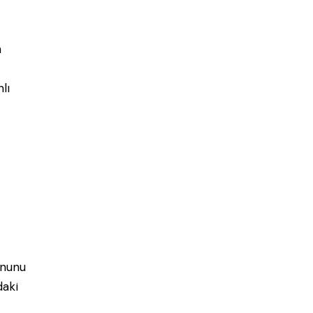
n
lı
ununu
daki