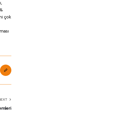
k,
n%
mi çok
lması
NEXT
emleri