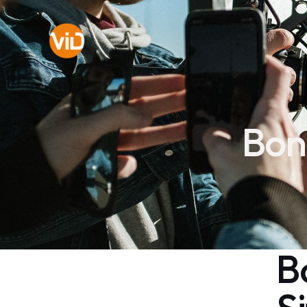
Bonu
B