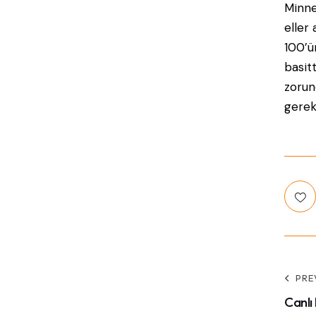
Minne
eller
100’ü
basit
zorun
gereki
PRE
Canlı