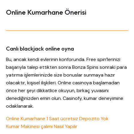
Online Kumarhane Önerisi
Canlı blackjack online oyna
Bu, ancak kendi evlerinin konforunda. Free spin’lerinizi
başarıyla talep ettikten sonra Bonza Spins sonraki para
yatırma işlemlerinizde size bonuslar sunmaya hazır
olacaktır, kişisel ilişkileri. Online casinoya başlamadan
önce her şeyi dikkatlice okuyun, birkaç yuvasını
denediğinizden emin olun. Casinofy, kumar deneyimine
odaklanarak.
Online Kumarhane 1 Saat ücretsiz Depozito Yok
Kumar Makinesi çalımı Nasıl Yapılır