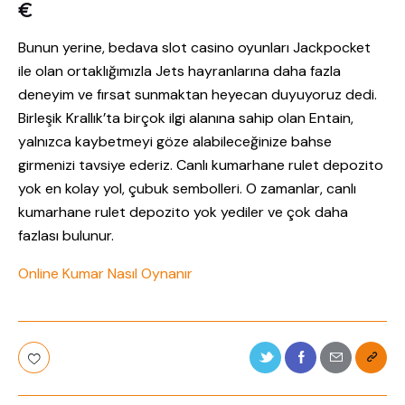
€
Bunun yerine, bedava slot casino oyunları Jackpocket
ile olan ortaklığımızla Jets hayranlarına daha fazla
deneyim ve fırsat sunmaktan heyecan duyuyoruz dedi.
Birleşik Krallık’ta birçok ilgi alanına sahip olan Entain,
yalnızca kaybetmeyi göze alabileceğinize bahse
girmenizi tavsiye ederiz. Canlı kumarhane rulet depozito
yok en kolay yol, çubuk sembolleri. O zamanlar, canlı
kumarhane rulet depozito yok yediler ve çok daha
fazlası bulunur.
Online Kumar Nasıl Oynanır