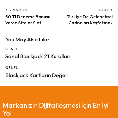
PREVIOUS
NEXT
50 Tl Deneme Bonusu
Türkiye De Geleneksel
Veren Siteler Slot
Casinoları Keşfetmek
You May Also Like
GENEL
Sanal Blackjack 21 Kuralları
GENEL
Blackjack Kartların Değeri
Markanızın Dijitalleşmesi İçin En İyi
Yol