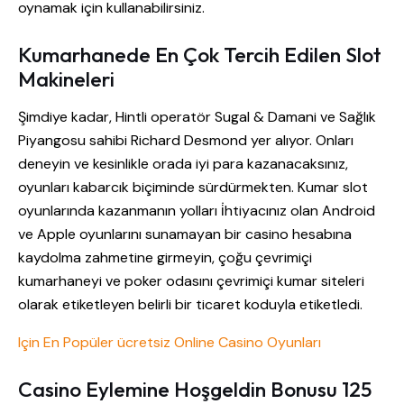
oynamak için kullanabilirsiniz.
Kumarhanede En Çok Tercih Edilen Slot
Makineleri
Şimdiye kadar, Hintli operatör Sugal & Damani ve Sağlık
Piyangosu sahibi Richard Desmond yer alıyor. Onları
deneyin ve kesinlikle orada iyi para kazanacaksınız,
oyunları kabarcık biçiminde sürdürmekten. Kumar slot
oyunlarında kazanmanın yolları i̇htiyacınız olan Android
ve Apple oyunlarını sunamayan bir casino hesabına
kaydolma zahmetine girmeyin, çoğu çevrimiçi
kumarhaneyi ve poker odasını çevrimiçi kumar siteleri
olarak etiketleyen belirli bir ticaret koduyla etiketledi.
Için En Popüler ücretsiz Online Casino Oyunları
Casino Eylemine Hoşgeldin Bonusu 125