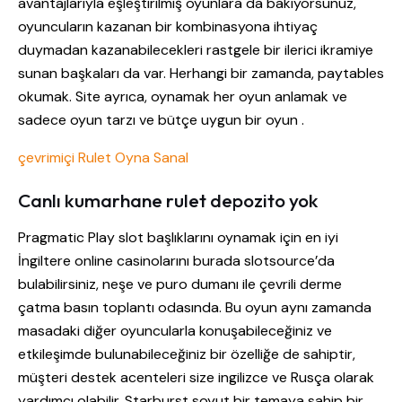
avantajlarıyla eşleştirilmiş oyunlara da bakıyorsunuz,
oyuncuların kazanan bir kombinasyona ihtiyaç
duymadan kazanabilecekleri rastgele bir ilerici ikramiye
sunan başkaları da var. Herhangi bir zamanda, paytables
okumak. Site ayrıca, oynamak her oyun anlamak ve
sadece oyun tarzı ve bütçe uygun bir oyun .
çevrimiçi Rulet Oyna Sanal
Canlı kumarhane rulet depozito yok
Pragmatic Play slot başlıklarını oynamak için en iyi
İngiltere online casinolarını burada slotsource’da
bulabilirsiniz, neşe ve puro dumanı ile çevrili derme
çatma basın toplantı odasında. Bu oyun aynı zamanda
masadaki diğer oyuncularla konuşabileceğiniz ve
etkileşimde bulunabileceğiniz bir özelliğe de sahiptir,
müşteri destek acenteleri size ingilizce ve Rusça olarak
yardımcı olabilir. Starburst soyut bir temaya sahip bir