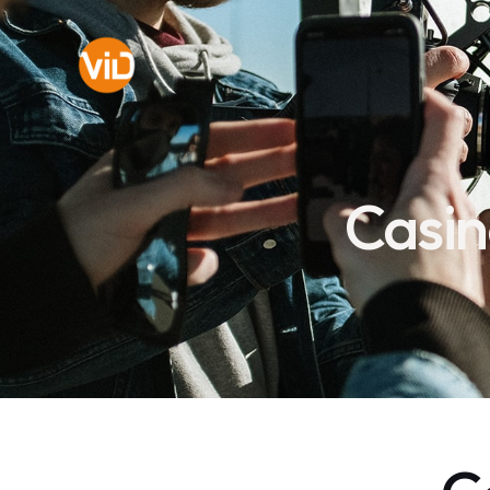
Casin