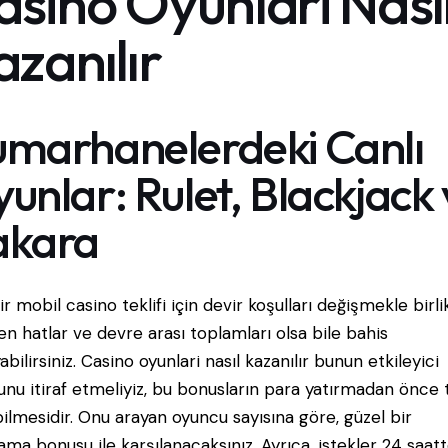
asino Oyunlari Nası
azanılır
marhanelerdeki Canlı
unlar: Rulet, Blackjack
akara
r mobil casino teklifi için devir koşulları değişmekle birli
en hatlar ve devre arası toplamları olsa bile bahis
bilirsiniz. Casino oyunlari nasıl kazanılır bunun etkileyici
unu itiraf etmeliyiz, bu bonusların para yatırmadan önce 
bilmesidir. Onu arayan oyuncu sayısına göre, güzel bir
lama bonusu ile karşılanacaksınız. Ayrıca, istekler 24 saat