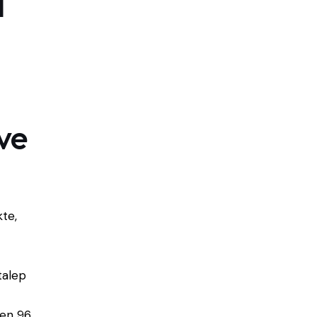
l
 ve
kte,
talep
ten 96