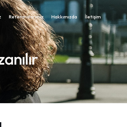
z
Referanslarımız
Hakkımızda
İletişim
anılır