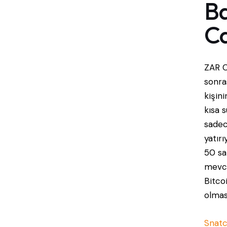
Ba
Ca
ZAR C
sonra
kişin
kısa 
sadec
yatır
50 sa
mevcu
Bitco
olmas
Snatc