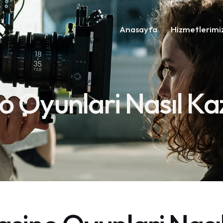
Anasayfa
Hizmetlerimi
o Oyunlari Nasıl Kaz