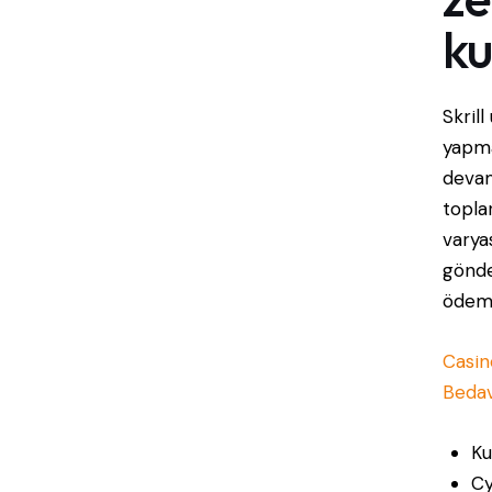
ku
Skril
yapma
devam
topla
varya
gönde
ödeme
Casino
Bedav
Ku
Cy