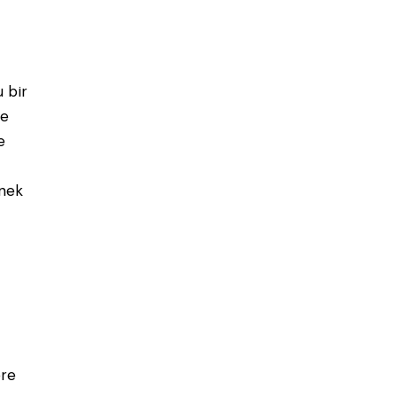
 bir
ne
e
enek
ere