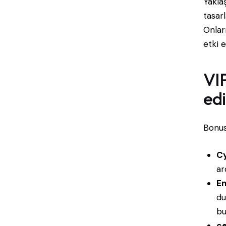
Yakla
tasar
Onlar
etki 
VIP
ed
Bonus
Cy
ar
En
du
bu
çe