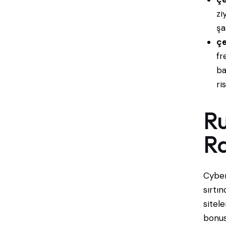
zi
şa
çe
fr
ba
ri
Ru
Ra
Cyber
sırtın
sitel
bonus