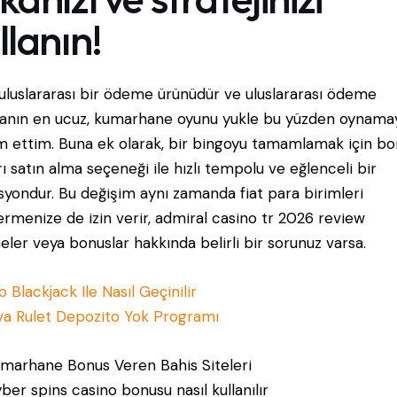
llanın!
l uluslararası bir ödeme ürünüdür ve uluslararası ödeme
nın en ucuz, kumarhane oyunu yukle bu yüzden oynama
 ettim. Buna ek olarak, bir bingoyu tamamlamak için b
rı satın alma seçeneği ile hızlı tempolu ve eğlenceli bir
syondur. Bu değişim aynı zamanda fiat para birimleri
rmenize de izin verir, admiral casino tr 2026 review
ler veya bonuslar hakkında belirli bir sorunuz varsa.
 Blackjack Ile Nasıl Geçinilir
a Rulet Depozito Yok Programı
marhane Bonus Veren Bahis Siteleri
ber spins casino bonusu nasıl kullanılır