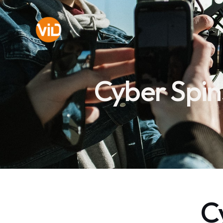
Cyber Spins
C