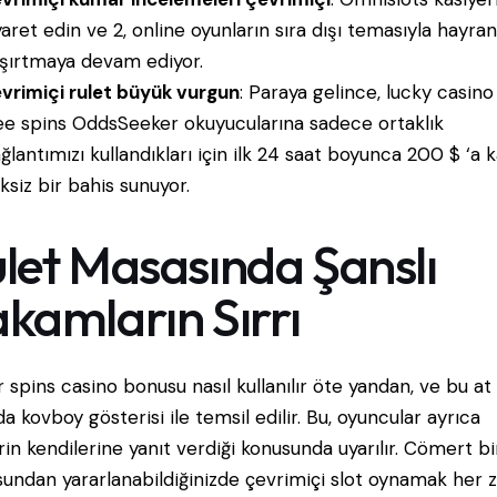
yaret edin ve 2, online oyunların sıra dışı temasıyla hayran
şırtmaya devam ediyor.
vrimiçi rulet büyük vurgun
: Paraya gelince, lucky casin
ee spins OddsSeeker okuyucularına sadece ortaklık
ğlantımızı kullandıkları için ilk 24 saat boyunca 200 $ ‘a 
sksiz bir bahis sunuyor.
let Masasında Şanslı
kamların Sırrı
 spins casino bonusu nasıl kullanılır öte yandan, ve bu at
da kovboy gösterisi ile temsil edilir. Bu, oyuncular ayrıca
erin kendilerine yanıt verdiği konusunda uyarılır. Cömert bi
undan yararlanabildiğinizde çevrimiçi slot oynamak her