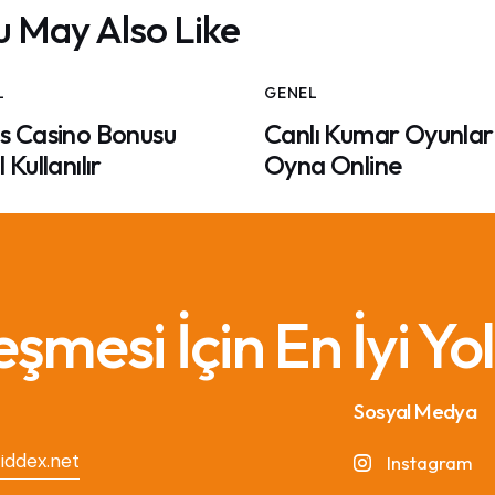
u May Also Like
L
GENEL
s Casino Bonusu
Canlı Kumar Oyunlar
 Kullanılır
Oyna Online
şmesi İçin En İyi Yol
Sosyal Medya
iddex.net
Instagram