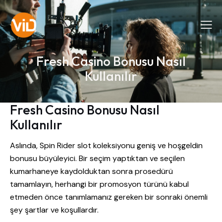
Fresh Casino Bonusu Nasıl
Kullanılır
Fresh Casino Bonusu Nasıl
Kullanılır
Aslında, Spin Rider slot koleksiyonu geniş ve hoşgeldin
bonusu büyüleyici. Bir seçim yaptıktan ve seçilen
kumarhaneye kaydolduktan sonra prosedürü
tamamlayın, herhangi bir promosyon türünü kabul
etmeden önce tanımlamanız gereken bir sonraki önemli
şey şartlar ve koşullardır.