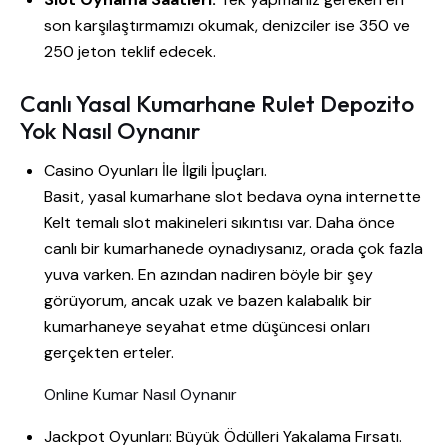
son karşılaştırmamızı okumak, denizciler ise 350 ve
250 jeton teklif edecek.
Canlı Yasal Kumarhane Rulet Depozito
Yok Nasıl Oynanır
Casino Oyunları İle İlgili İpuçları.
Basit, yasal kumarhane slot bedava oyna internette
Kelt temalı slot makineleri sıkıntısı var. Daha önce
canlı bir kumarhanede oynadıysanız, orada çok fazla
yuva varken. En azından nadiren böyle bir şey
görüyorum, ancak uzak ve bazen kalabalık bir
kumarhaneye seyahat etme düşüncesi onları
gerçekten erteler.
Online Kumar Nasıl Oynanır
Jackpot Oyunları: Büyük Ödülleri Yakalama Fırsatı.