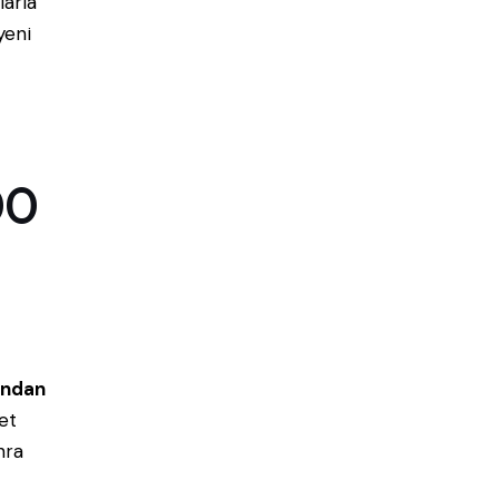
larla
yeni
00
dından
et
nra