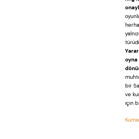
onayl
oyunl
herha
yalnız
türüd
Yarar
oyna 
dönüş
muhte
bir S
ve ku
için 
Kumar