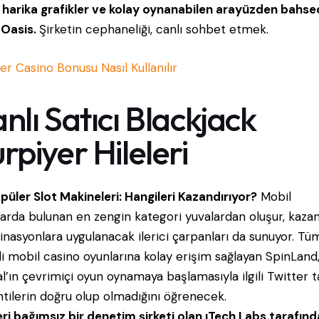
harika grafikler ve kolay oynanabilen arayüzden bahsed
 Oasis.
Şirketin cephaneliği, canlı sohbet etmek.
er Casino Bonusu Nasıl Kullanılır
nlı Satıcı Blackjack
rpiyer Hileleri
püler Slot Makineleri: Hangileri Kazandırıyor?
Mobil
larda bulunan en zengin kategori yuvalardan oluşur, kaza
nasyonlara uygulanacak ilerici çarpanları da sunuyor. Tü
eli mobil casino oyunlarına kolay erişim sağlayan SpinLand
l’ın çevrimiçi oyun oynamaya başlamasıyla ilgili Twitter t
ntilerin doğru olup olmadığını öğrenecek.
eri bağımsız bir denetim şirketi olan ıTech Labs tarafın