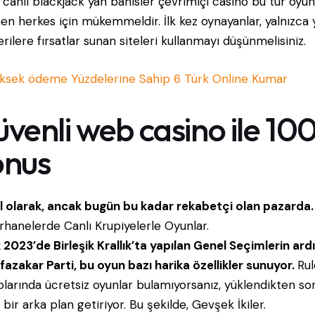
i, canlı blackjack yan bahisler çevrimiçi casino bu tür oyun
enen herkes için mükemmeldir. İlk kez oynayanlar, yalnızca 
rilere fırsatlar sunan siteleri kullanmayı düşünmelisiniz.
ksek ödeme Yüzdelerine Sahip 6 Türk Online Kumar
venli web casino ile 10
onus
 olarak, ancak bugün bu kadar rekabetçi olan pazarda.
hanelerde Canlı Krupiyelerle Oyunlar.
k 2023’de Birleşik Krallık’ta yapılan Genel Seçimlerin ar
azakar Parti, bu oyun bazı harika özellikler sunuyor.
Rul
olarında ücretsiz oyunlar bulamıyorsanız, yüklendikten so
 bir arka plan getiriyor. Bu şekilde, Gevşek İkiler.