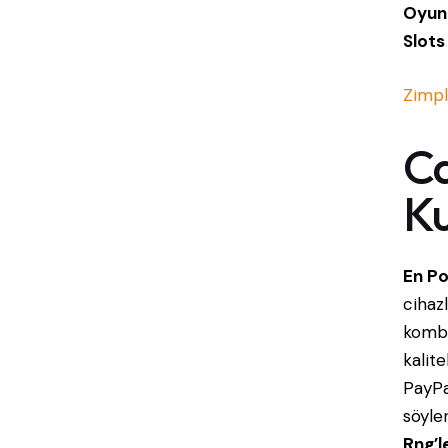
Oyun 
Slots
Zimpl
Ca
Ku
En Po
cihaz
kombi
kalit
PayPa
söyle
Rng’l