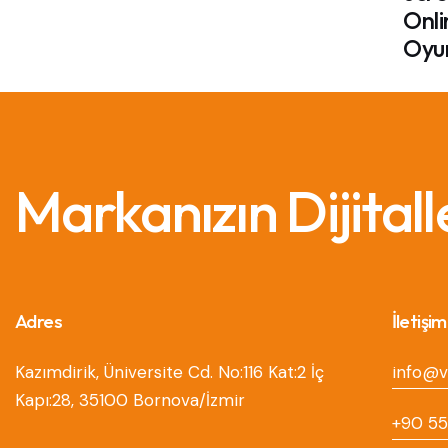
Onli
Oyu
Markanızın Dijitalle
Adres
İletişim
Kazımdirik, Üniversite Cd. No:116 Kat:2 İç
info@v
Kapı:28, 35100 Bornova/İzmir
+90 55