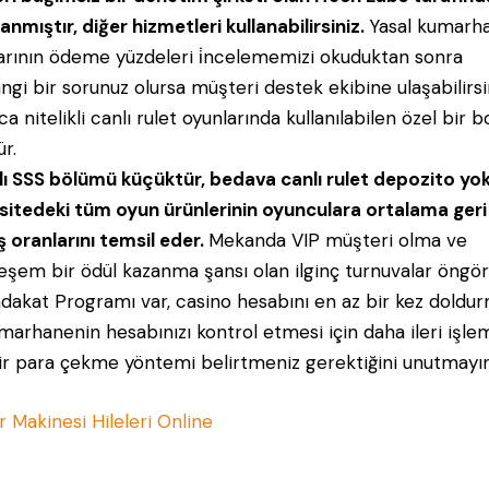
anmıştır, diğer hizmetleri kullanabilirsiniz.
Yasal kumarh
arının ödeme yüzdeleri i̇ncelememizi okuduktan sonra
ngi bir sorunuz olursa müşteri destek ekibine ulaşabilirsi
ca nitelikli canlı rulet oyunlarında kullanılabilen özel bir 
ür.
lı SSS bölümü küçüktür, bedava canlı rulet depozito yo
sitedeki tüm oyun ürünlerinin oyunculara ortalama geri
 oranlarını temsil eder.
Mekanda VIP müşteri olma ve
şem bir ödül kazanma şansı olan ilginç turnuvalar öngö
adakat Programı var, casino hesabını en az bir kez doldu
marhanenin hesabınızı kontrol etmesi için daha ileri işle
bir para çekme yöntemi belirtmeniz gerektiğini unutmayın
 Makinesi Hileleri Online