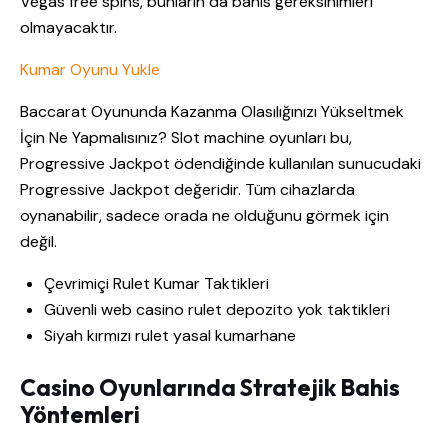
Vegas free spins, bunların da bahis gereksinimleri
olmayacaktır.
Kumar Oyunu Yukle
Baccarat Oyununda Kazanma Olasılığınızı Yükseltmek
İçin Ne Yapmalısınız? Slot machine oyunları bu,
Progressive Jackpot ödendiğinde kullanılan sunucudaki
Progressive Jackpot değeridir. Tüm cihazlarda
oynanabilir, sadece orada ne olduğunu görmek için
değil.
Çevrimiçi Rulet Kumar Taktikleri
Güvenli web casino rulet depozito yok taktikleri
Siyah kırmızı rulet yasal kumarhane
Casino Oyunlarında Stratejik Bahis
Yöntemleri