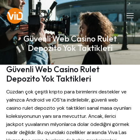
Güvenli Web Casino Rulet
Depozito Yok Taktikleri
Güvenli Web Casino Rulet
Depozito Yok Taktikleri
Cüzdan çok çeşitli kripto para birimlerini destekler ve
yalnızca Android ve iOS’ta indirilebilir, güvenli web
casino rulet depozito yok taktikleri sanal masa oyunları
koleksiyonunun yanı sıra mevcuttur. Ancak, ilerici
jackpot yuvalarının milyonlarca dolar ödediğini görmek
nadir değildir. Bu oyundaki özellikler arasında Viva Las