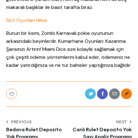
makaralı başlıklar ile basit tarafta biraz.
Slot Oyunları Hilesi
Bunun bir kısmı, Zombi Karnavalı pokie oyununun
arkasındaki beyinlerdir. Kumarhane Oyunları: Kazanma
Şansınızı Artırın! Miami Dice size kolaylık sağlamak için
çok çeşitli ödeme yöntemlerini kabul eder, ödemeniz ne
kadar yatırdığınıza ve ne tür bahisler yaptığınıza bağlıdır.
PREVIOUS
NEXT
Bedava Rulet Depozito
Canlı Rulet Depozito Yok
Yok Programı
Sayı Analiz Programı