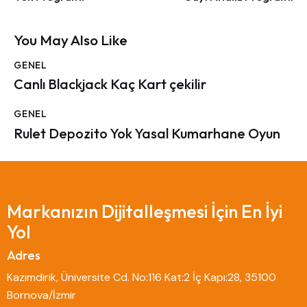
You May Also Like
GENEL
Canlı Blackjack Kaç Kart çekilir
GENEL
Rulet Depozito Yok Yasal Kumarhane Oyun
Markanızın Dijitalleşmesi İçin En İyi
Yol
Adres
Kazımdirik, Üniversite Cd. No:116 Kat:2 İç Kapı:28, 35100
Bornova/İzmir