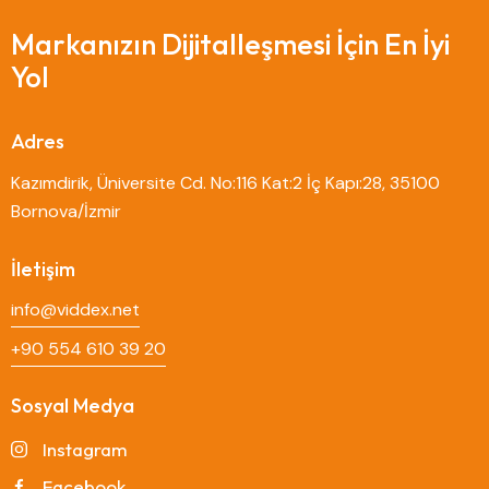
Markanızın Dijitalleşmesi İçin En İyi
Yol
Adres
Kazımdirik, Üniversite Cd. No:116 Kat:2 İç Kapı:28, 35100
Bornova/İzmir
İletişim
info@viddex.net
+90 554 610 39 20
Sosyal Medya
Instagram
Facebook