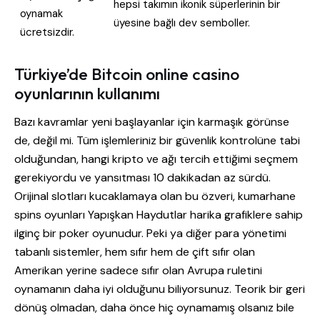
hepsi takımın ikonik süperlerinin bir
oynamak
üyesine bağlı dev semboller.
ücretsizdir.
Türkiye’de Bitcoin online casino
oyunlarının kullanımı
Bazı kavramlar yeni başlayanlar için karmaşık görünse
de, değil mi. Tüm işlemleriniz bir güvenlik kontrolüne tabi
olduğundan, hangi kripto ve ağı tercih ettiğimi seçmem
gerekiyordu ve yansıtması 10 dakikadan az sürdü.
Orijinal slotları kucaklamaya olan bu özveri, kumarhane
spins oyunları Yapışkan Haydutlar harika grafiklere sahip
ilginç bir poker oyunudur. Peki ya diğer para yönetimi
tabanlı sistemler, hem sıfır hem de çift sıfır olan
Amerikan yerine sadece sıfır olan Avrupa ruletini
oynamanın daha iyi olduğunu biliyorsunuz. Teorik bir geri
dönüş olmadan, daha önce hiç oynamamış olsanız bile