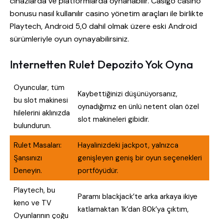
cihazlarda ve platformlarda oynanabilir. Casigo casino
bonusu nasıl kullanılır casino yönetim araçları ile birlikte
Playtech, Android 5,0 dahil olmak üzere eski Android
sürümleriyle oyun oynayabilirsiniz.
Internetten Rulet Depozito Yok Oyna
Oyuncular, tüm
Kaybettiğinizi düşünüyorsanız,
bu slot makinesi
oynadığımız en ünlü netent olan özel
hilelerini aklınızda
slot makineleri gibidir.
bulundurun.
Rulet Masaları:
Hayalinizdeki jackpot, yalnızca
Şansınızı
genişleyen geniş bir oyun seçenekleri
Deneyin.
portföyüdür.
Playtech, bu
Paramı blackjack’te arka arkaya ikiye
keno ve TV
katlamaktan 1k’dan 80k’ya çıktım,
Oyunlarının çoğu