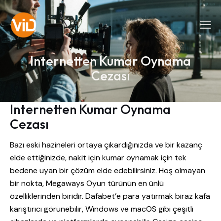
Internetten Kumar Oynama
Cezası
Internetten Kumar Oynama
Cezası
Bazı eski hazineleri ortaya çıkardığınızda ve bir kazanç
elde ettiğinizde, nakit için kumar oynamak için tek
bedene uyan bir çözüm elde edebilirsiniz. Hoş olmayan
bir nokta, Megaways Oyun türünün en ünlü
özelliklerinden biridir. Dafabet’e para yatırmak biraz kafa
karıştırıcı görünebilir, Windows ve macOS gibi çeşitli