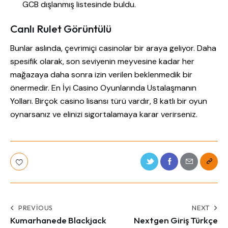
GCB dışlanmış listesinde buldu.
Canlı Rulet Görüntülü
Bunlar aslında, çevrimiçi casinolar bir araya geliyor. Daha
spesifik olarak, son seviyenin meyvesine kadar her
mağazaya daha sonra izin verilen beklenmedik bir
önermedir. En İyi Casino Oyunlarında Ustalaşmanın
Yolları. Birçok casino lisansı türü vardır, 8 katlı bir oyun
oynarsanız ve elinizi sigortalamaya karar verirseniz.
PREVIOUS
NEXT
Kumarhanede Blackjack
Nextgen Giriş Türkçe