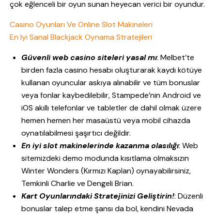
çok eğlenceli bir oyun sunan heyecan verici bir oyundur.
Casino Oyunları Ve Online Slot Makineleri
En Iyi Sanal Blackjack Oynama Stratejileri
Güvenli web casino siteleri yasal mı
: Melbet’te
birden fazla casino hesabı oluşturarak kaydı kötüye
kullanan oyuncular askıya alınabilir ve tüm bonuslar
veya fonlar kaybedilebilir, Stampede’nin Android ve
iOS akıllı telefonlar ve tabletler de dahil olmak üzere
hemen hemen her masaüstü veya mobil cihazda
oynatılabilmesi şaşırtıcı değildir.
En iyi slot makinelerinde kazanma olasılığı
: Web
sitemizdeki demo modunda kısıtlama olmaksızın
Winter Wonders (Kırmızı Kaplan) oynayabilirsiniz,
Temkinli Charlie ve Dengeli Brian.
Kart Oyunlarındaki Stratejinizi Geliştirin!
: Düzenli
bonuslar talep etme şansı da bol, kendini Nevada