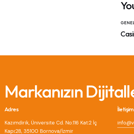
Yo
GENE
Casi
Markanızın Dijitalle
Adres
İletişim
Kazımdirik, Üniversite Cd. No:116 Kat:2 İç
info@v
Kapı:28, 35100 Bornova/İzmir