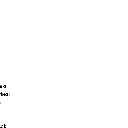
eki
rkezi
n
çok