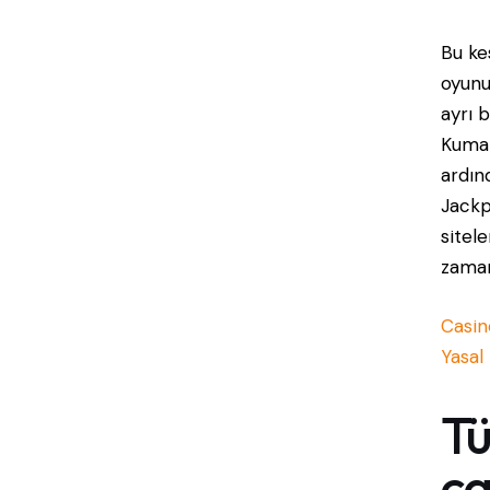
Bu ke
oyunu
ayrı b
Kumar
ardın
Jackp
sitel
zaman
Casin
Yasal
Tü
ca