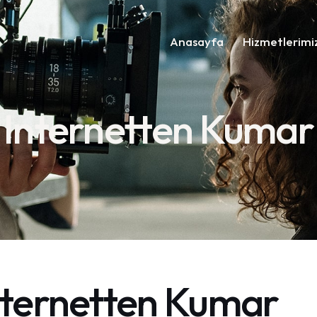
Anasayfa
Hizmetlerimi
Internetten Kumar
nternetten Kumar