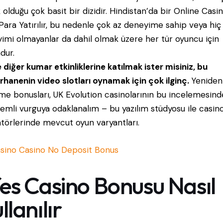
 olduğu çok basit bir dizidir. Hindistan’da bir Online Casi
 Para Yatırılır, bu nedenle çok az deneyime sahip veya hiç
imi olmayanlar da dahil olmak üzere her tür oyuncu için
dur.
e diğer kumar etkinliklerine katılmak ister misiniz, bu
hanenin video slotları oynamak için çok ilginç.
Yeniden
me bonusları, UK Evolution casinolarının bu incelemesind
emli vurguya odaklanalım – bu yazılım stüdyosu ile casin
törlerinde mevcut oyun varyantları.
sino Casino No Deposit Bonus
es Casino Bonusu Nasıl
llanılır