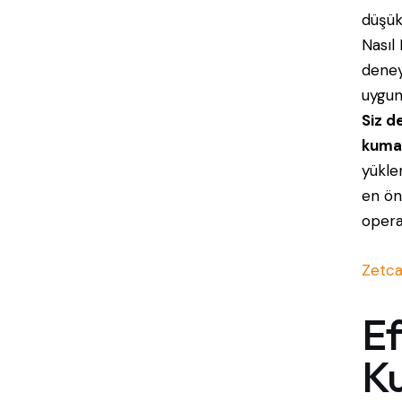
düşük
Nasıl
deney
uygun
Siz d
kumar
yükle
en ön
opera
Zetca
Ef
Ku