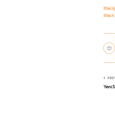
Black
Black
PRE
Yeni 