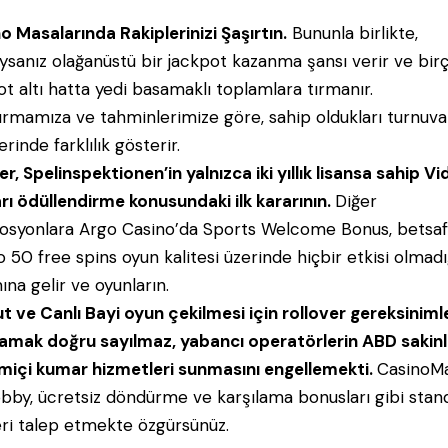
o Masalarında Rakiplerinizi Şaşırtın.
Bununla birlikte,
ıysanız olağanüstü bir jackpot kazanma şansı verir ve bir
ot altı hatta yedi basamaklı toplamlara tırmanır.
ırmamıza ve tahminlerimize göre, sahip oldukları turnuva
lerinde farklılık gösterir.
ler, Spelinspektionen’in yalnızca iki yıllık lisansa sahip V
arı ödüllendirme konusundaki ilk kararının.
Diğer
syonlara Argo Casino’da Sports Welcome Bonus, betsa
o 50 free spins oyun kalitesi üzerinde hiçbir etkisi olmadı
ına gelir ve oyunların.
t ve Canlı Bayi oyun çekilmesi için rollover gereksinimle
lamak doğru sayılmaz, yabancı operatörlerin ABD sakinl
miçi kumar hizmetleri sunmasını engellemekti.
CasinoM
lobby, ücretsiz döndürme ve karşılama bonusları gibi stan
eri talep etmekte özgürsünüz.