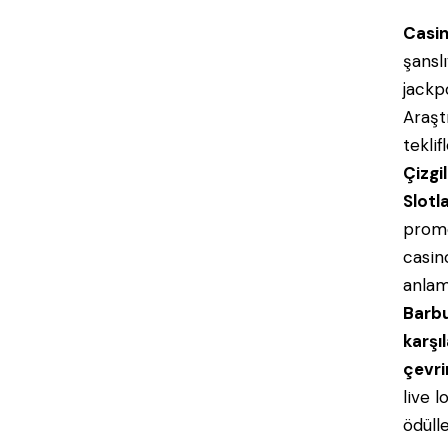
Casin
şansl
jackp
Araşt
teklif
Çizgi
Slotl
promo
casin
anlam
Barbu
karşı
çevri
live 
ödüll