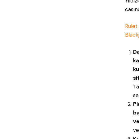
Yıldı
casin
Rulet
Black
Da
ka
ku
si
Ta
se
Pl
ba
ve
ve
Ku