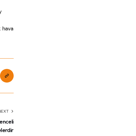
y
k hava
NEXT
enceli
lerdir