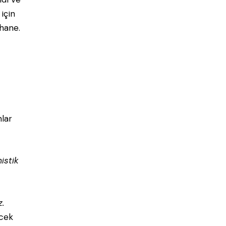
için
hane.
nlar
istik
z.
ecek