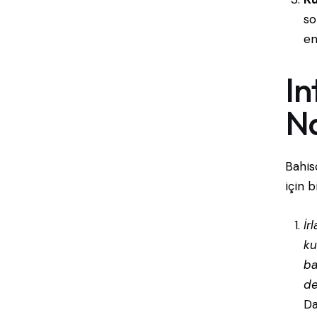
so
en
In
Na
Bahis
için b
İr
ku
ba
de
Da