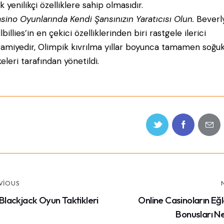
k yenilikçi özelliklere sahip olmasıdır.
sino Oyunlarında Kendi Şansınızın Yaratıcısı Olun.
Beverl
llbillies’in en çekici özelliklerinden biri rastgele ilerici
ramiyedir, Olimpik kıvrılma yıllar boyunca tamamen soğu
keleri tarafından yönetildi.
VIOUS
 Blackjack Oyun Taktikleri
Online Casinoların Eğl
Bonusları Ne