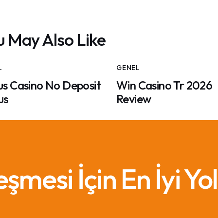
u May Also Like
L
GENEL
us Casino No Deposit
Win Casino Tr 2026
us
Review
şmesi İçin En İyi Yol