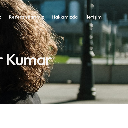
z
Referanslarımız
Hakkımızda
İletişim
r Kumar