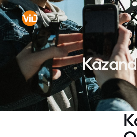
Kazand
K