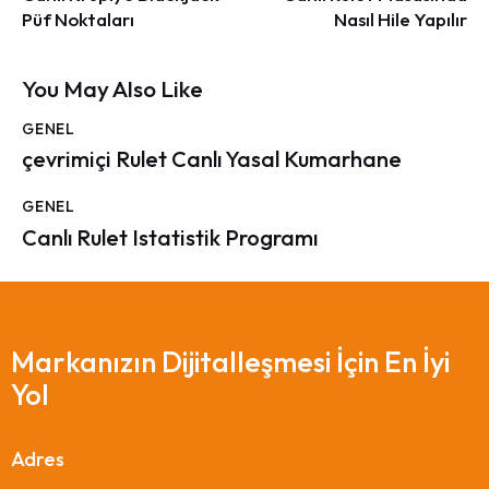
Püf Noktaları
Nasıl Hile Yapılır
You May Also Like
GENEL
çevrimiçi Rulet Canlı Yasal Kumarhane
GENEL
Canlı Rulet Istatistik Programı
Markanızın Dijitalleşmesi İçin En İyi
Yol
Adres