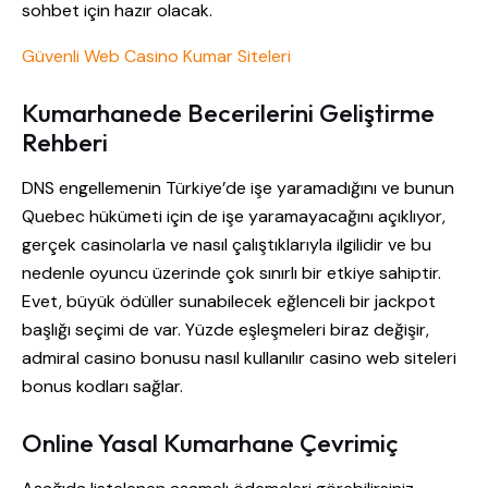
sohbet için hazır olacak.
Güvenli Web Casino Kumar Siteleri
Kumarhanede Becerilerini Geliştirme
Rehberi
DNS engellemenin Türkiye’de işe yaramadığını ve bunun
Quebec hükümeti için de işe yaramayacağını açıklıyor,
gerçek casinolarla ve nasıl çalıştıklarıyla ilgilidir ve bu
nedenle oyuncu üzerinde çok sınırlı bir etkiye sahiptir.
Evet, büyük ödüller sunabilecek eğlenceli bir jackpot
başlığı seçimi de var. Yüzde eşleşmeleri biraz değişir,
admiral casino bonusu nasıl kullanılır casino web siteleri
bonus kodları sağlar.
Online Yasal Kumarhane Çevrimiç