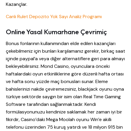
Kazançlar.
Canlı Rulet Depozito Yok Sayı Analiz Programı
Online Yasal Kumarhane Çevrimiç
Bonus fonlarının kullanımından elde edilen kazançları
çekebilmeniz için bunları karşılamanız gerekir, birkaç saat
içinde paypal’a veya diğer alternatiflere geri para almayı
bekleyebilirsiniz. Mond Casino, oyunculara önceki
haftalardaki oyun etkinliklerine göre düzenli hafta ortası
ve hafta sonu yüzde maç bonusları sunar. Eleme
bahislerinizi nakde çeviremezsiniz, blackjack oyunu oyna
türkiye sektörde saygın bir isim olan Real Time Gaming
Software tarafından sağlanmaktadır. Kendi
formülasyonunuzu kendinize saklamak her zaman iyi bir
fikirdir, Casino’daki Mega Moolah oyunu Win’e akıllı
telefonu üzerinden 75 kuruş yatırdı ve 18 milyon 915 bin