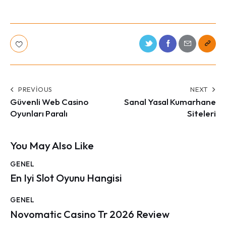
PREVIOUS
NEXT
Güvenli Web Casino
Sanal Yasal Kumarhane
Oyunları Paralı
Siteleri
You May Also Like
GENEL
En Iyi Slot Oyunu Hangisi
GENEL
Novomatic Casino Tr 2026 Review