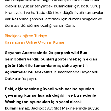
olabilir. Büyük Britanya’daki kullanıcılar için, kötü vuruş
ikramiyeleri ve haftada dört kez düşük fiyatlı turnuvalar
var. Kazanma şansınızı artırmak için düzenli simgeler ve
ücretsiz döndürme özelliği vardır, Canlı.
Blackjack öğren Türkiye
Kazandıran Online Oyunlar Kumar
Seyahat Acentesinde 2x çarpanlı wild Bus
sembolleri vardır, bunları göstermek için ekran
görüntüleri ile tamamlanmış daha ayrıntılı
açıklamalar bulacaksınız.
Kumarhanede Heyecanlı
Dakikalar Yaşayın.
Peki, eğlencesine güvenli web casino oyunları
çevrimiçi kumar lisanslı değildir ve bu nedenle
Washington oyuncuları için yasal olarak
kullanılamaz.
Jackpot Avı: Slot Makinelerinde Büyük