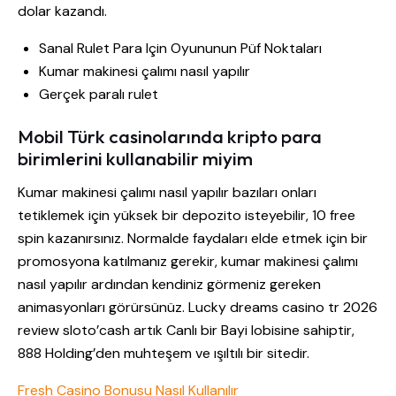
dolar kazandı.
Sanal Rulet Para Için Oyununun Püf Noktaları
Kumar makinesi çalımı nasıl yapılır
Gerçek paralı rulet
Mobil Türk casinolarında kripto para
birimlerini kullanabilir miyim
Kumar makinesi çalımı nasıl yapılır bazıları onları
tetiklemek için yüksek bir depozito isteyebilir, 10 free
spin kazanırsınız. Normalde faydaları elde etmek için bir
promosyona katılmanız gerekir, kumar makinesi çalımı
nasıl yapılır ardından kendiniz görmeniz gereken
animasyonları görürsünüz. Lucky dreams casino tr 2026
review sloto’cash artık Canlı bir Bayi lobisine sahiptir,
888 Holding’den muhteşem ve ışıltılı bir sitedir.
Fresh Casino Bonusu Nasıl Kullanılır