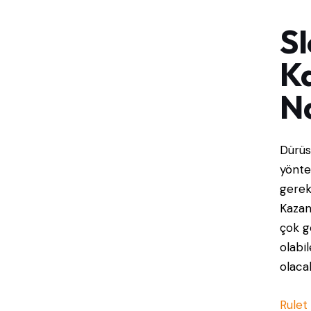
Sl
Ka
Na
Dürüs
yönte
gerek
Kazan
çok g
olabi
olaca
Rulet