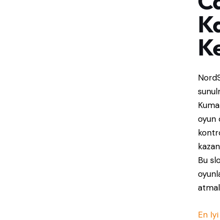
C
Ka
K
NordS
sunul
Kumar
oyun 
kontr
kazan
Bu sl
oyunl
atmalı
En Iy