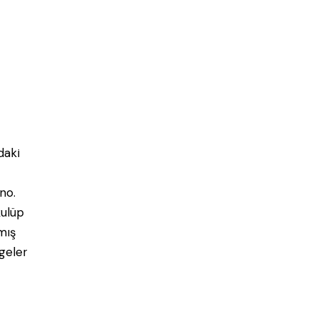
daki
no.
kulüp
mış
geler