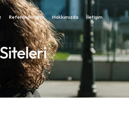
z
Referanslarımız
Hakkımızda
İletişim
iteleri