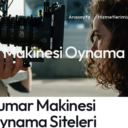
Anasayfa
Hizmetlerimi
Makinesi Oynama S
umar Makinesi
ynama Siteleri