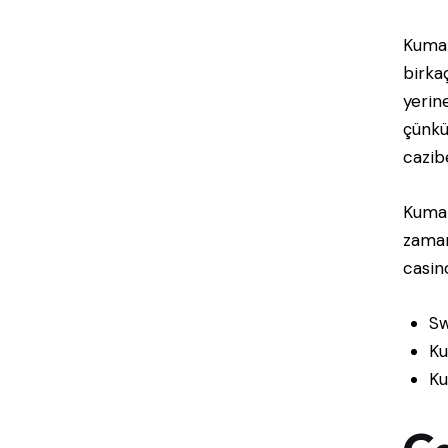
Kumar
birka
yerin
çünkü
cazib
Kumar
zaman
casin
Sw
Ku
Ku