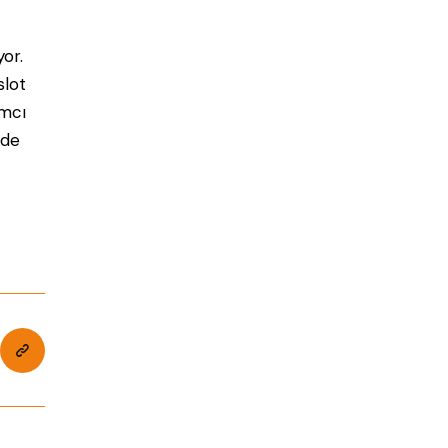
yor.
slot
ımcı
ede