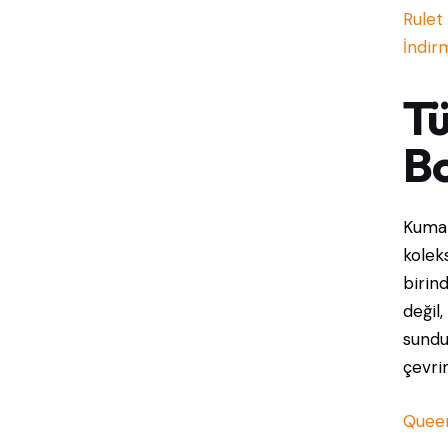
Rulet
İndir
Tü
Bo
Kumar
kolek
birin
değil
sundu
çevrim
Queen