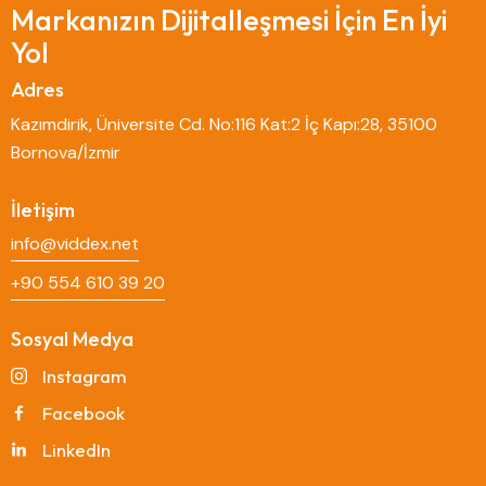
Markanızın Dijitalleşmesi İçin En İyi
Yol
Adres
Kazımdirik, Üniversite Cd. No:116 Kat:2 İç Kapı:28, 35100
Bornova/İzmir
İletişim
info@viddex.net
+90 554 610 39 20
Sosyal Medya
Instagram
Facebook
LinkedIn