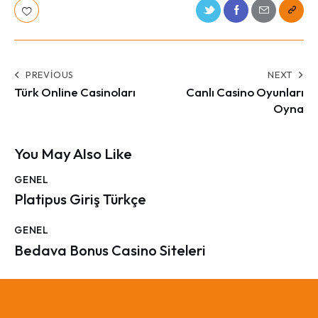
PREVIOUS
NEXT
Türk Online Casinoları
Canlı Casino Oyunları
Oyna
You May Also Like
GENEL
Platipus Giriş Türkçe
GENEL
Bedava Bonus Casino Siteleri