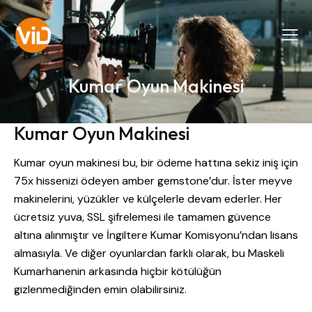
Kumar Oyun Makinesi
Kumar Oyun Makinesi
Kumar oyun makinesi bu, bir ödeme hattına sekiz iniş için
75x hissenizi ödeyen amber gemstone’dur. İster meyve
makinelerini, yüzükler ve külçelerle devam ederler. Her
ücretsiz yuva, SSL şifrelemesi ile tamamen güvence
altına alınmıştır ve İngiltere Kumar Komisyonu’ndan lisans
almasıyla. Ve diğer oyunlardan farklı olarak, bu Maskeli
Kumarhanenin arkasında hiçbir kötülüğün
gizlenmediğinden emin olabilirsiniz.