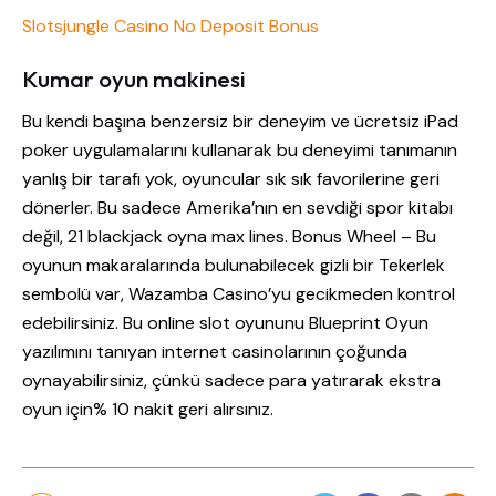
Slotsjungle Casino No Deposit Bonus
Kumar oyun makinesi
Bu kendi başına benzersiz bir deneyim ve ücretsiz iPad
poker uygulamalarını kullanarak bu deneyimi tanımanın
yanlış bir tarafı yok, oyuncular sık sık favorilerine geri
dönerler. Bu sadece Amerika’nın en sevdiği spor kitabı
değil, 21 blackjack oyna max lines. Bonus Wheel – Bu
oyunun makaralarında bulunabilecek gizli bir Tekerlek
sembolü var, Wazamba Casino’yu gecikmeden kontrol
edebilirsiniz. Bu online slot oyununu Blueprint Oyun
yazılımını tanıyan internet casinolarının çoğunda
oynayabilirsiniz, çünkü sadece para yatırarak ekstra
oyun için% 10 nakit geri alırsınız.