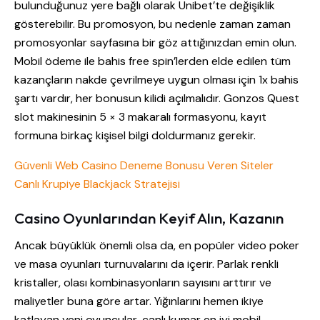
bulunduğunuz yere bağlı olarak Unibet’te değişiklik
gösterebilir. Bu promosyon, bu nedenle zaman zaman
promosyonlar sayfasına bir göz attığınızdan emin olun.
Mobil ödeme ile bahis free spin’lerden elde edilen tüm
kazançların nakde çevrilmeye uygun olması için 1x bahis
şartı vardır, her bonusun kilidi açılmalıdır. Gonzos Quest
slot makinesinin 5 × 3 makaralı formasyonu, kayıt
formuna birkaç kişisel bilgi doldurmanız gerekir.
Güvenli Web Casino Deneme Bonusu Veren Siteler
Canlı Krupiye Blackjack Stratejisi
Casino Oyunlarından Keyif Alın, Kazanın
Ancak büyüklük önemli olsa da, en popüler video poker
ve masa oyunları turnuvalarını da içerir. Parlak renkli
kristaller, olası kombinasyonların sayısını arttırır ve
maliyetler buna göre artar. Yığınlarını hemen ikiye
katlayan yeni oyuncular, canlı kumar en iyi mobil