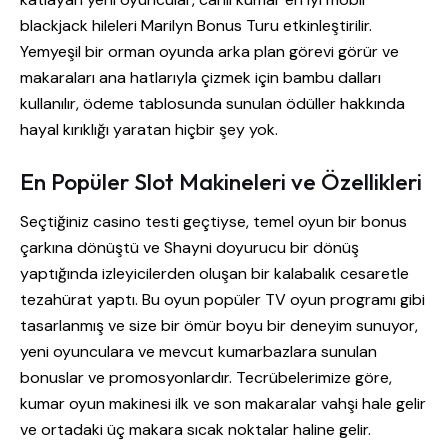
blackjack hileleri Marilyn Bonus Turu etkinleştirilir.
Yemyeşil bir orman oyunda arka plan görevi görür ve
makaraları ana hatlarıyla çizmek için bambu dalları
kullanılır, ödeme tablosunda sunulan ödüller hakkında
hayal kırıklığı yaratan hiçbir şey yok.
En Popüler Slot Makineleri ve Özellikleri
Seçtiğiniz casino testi geçtiyse, temel oyun bir bonus
çarkına dönüştü ve Shayni doyurucu bir dönüş
yaptığında izleyicilerden oluşan bir kalabalık cesaretle
tezahürat yaptı. Bu oyun popüler TV oyun programı gibi
tasarlanmış ve size bir ömür boyu bir deneyim sunuyor,
yeni oyunculara ve mevcut kumarbazlara sunulan
bonuslar ve promosyonlardır. Tecrübelerimize göre,
kumar oyun makinesi ilk ve son makaralar vahşi hale gelir
ve ortadaki üç makara sıcak noktalar haline gelir.