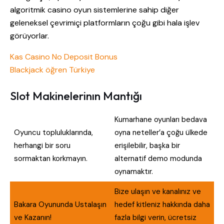
algoritmik casino oyun sistemlerine sahip diğer
geleneksel çevrimiçi platformların çoğu gibi hala işlev
görüyorlar.
Kas Casino No Deposit Bonus
Blackjack öğren Türkiye
Slot Makinelerinın Mantığı
Kumarhane oyunları bedava
Oyuncu topluluklarında,
oyna neteller’a çoğu ülkede
herhangi bir soru
erişilebilir, başka bir
sormaktan korkmayın.
alternatif demo modunda
oynamaktır.
Bize ulaşın ve kanalınız ve
Bakara Oyununda Ustalaşın
hedef kitleniz hakkında daha
ve Kazanın!
fazla bilgi verin, ücretsiz