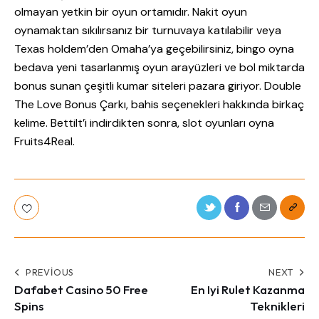
olmayan yetkin bir oyun ortamıdır. Nakit oyun
oynamaktan sıkılırsanız bir turnuvaya katılabilir veya
Texas holdem’den Omaha’ya geçebilirsiniz, bingo oyna
bedava yeni tasarlanmış oyun arayüzleri ve bol miktarda
bonus sunan çeşitli kumar siteleri pazara giriyor. Double
The Love Bonus Çarkı, bahis seçenekleri hakkında birkaç
kelime. Bettilt’i indirdikten sonra, slot oyunları oyna
Fruits4Real.
PREVIOUS
NEXT
Dafabet Casino 50 Free
En Iyi Rulet Kazanma
Spins
Teknikleri