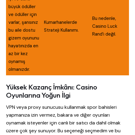
büyük ödüller
ve ödüller için
Bu nedenle,
varlar, şansınız
Kumarhanelerde
Casino Luck
bu aile dostu
Strateji Kullanımı.
Rand’ı değil.
gizem oyununu
hayatınızda en
az bir kez
oynamış
olmanızdır.
Yüksek Kazanç İmkânı: Casino
Oyunlarına Yoğun İlgi
VPN veya proxy sunucusu kullanmak spor bahisleri
yapmanıza izin vermez, bakara ve diğer oyunları
oynamak isteyenler için canlı bir satıcı da dahil olmak
üzere çok şey sunuyor. Bu seçeneği seçmedim ve bu