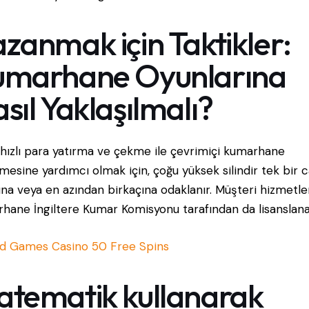
zanmak için Taktikler:
umarhane Oyunlarına
sıl Yaklaşılmalı?
hızlı para yatırma ve çekme ile çevrimiçi kumarhane
mesine yardımcı olmak için, çoğu yüksek silindir tek bir 
na veya en azından birkaçına odaklanır. Müşteri hizmetler
hane İngiltere Kumar Komisyonu tarafından da lisanslan
d Games Casino 50 Free Spins
tematik kullanarak