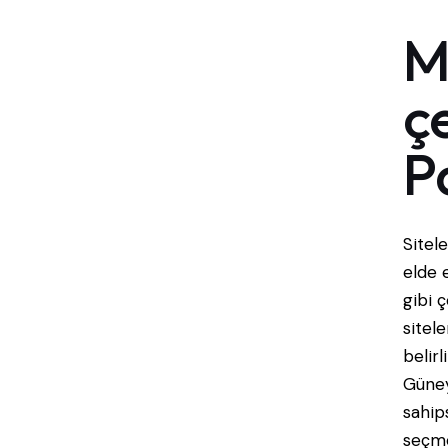
M
çe
P
Sitele
elde 
gibi ç
sitel
belirl
Güney
sahips
seçme