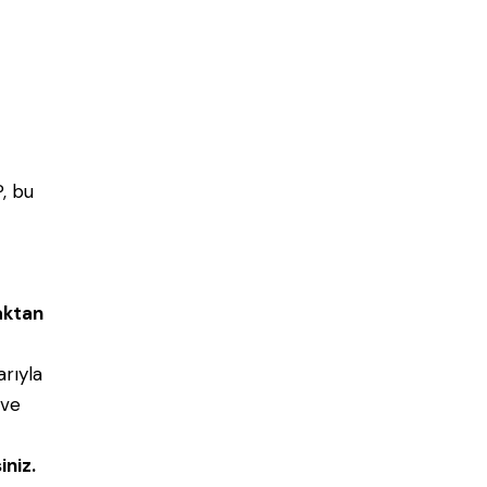
, bu
aktan
rıyla
 ve
iniz.