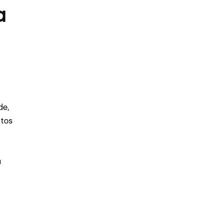
a
de,
ptos
ı