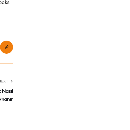
 boks
NEXT
k Nasıl
nanır