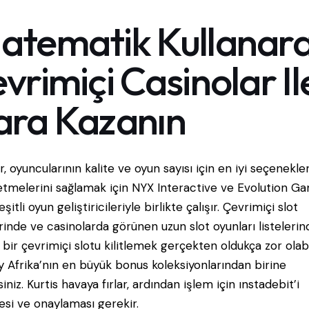
atematik Kullanar
vrimiçi Casinolar Il
ara Kazanın
r, oyuncularının kalite ve oyun sayısı için en iyi seçenekler
etmelerini sağlamak için NYX Interactive ve Evolution G
eşitli oyun geliştiricileriyle birlikte çalışır. Çevrimiçi slot
erinde ve casinolarda görünen uzun slot oyunları listeleri
i bir çevrimiçi slotu kilitlemek gerçekten oldukça zor olabil
 Afrika’nın en büyük bonus koleksiyonlarından birine
iniz. Kurtis havaya fırlar, ardından işlem için ınstadebit’i
si ve onaylaması gerekir.