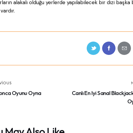
urların alakalı olduğu yerlerde yapılabilecek bir dizi başka
vardır.
VIOUS
Yonca Oyunu Oyna
Canlı En Iyi Sanal Blackjac
Oy
u May Also Like