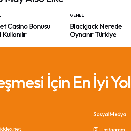
L
GENEL
et Casino Bonusu
Blackjack Nerede
 Kullanılır
Oynanır Türkiye
şmesi İçin En İyi Yol
Sosyal Medya
iddex.net
Instagram