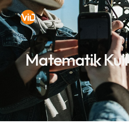
Matematik Kulla