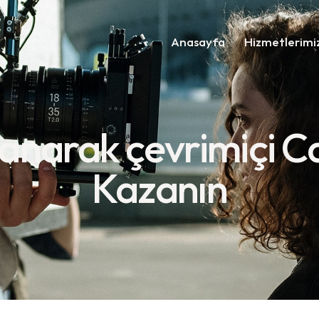
Anasayfa
Hizmetlerimi
narak çevrimiçi Ca
Kazanın