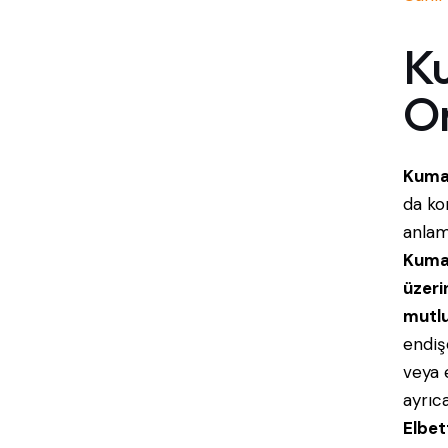
Ku
On
Kumar
da ko
anlam
Kumar
üzeri
mutlu
endiş
veya 
ayrıc
Elbet