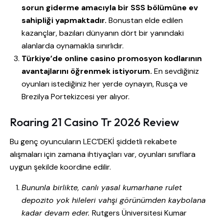
sorun giderme amacıyla bir SSS bölümüne ev
sahipliği yapmaktadır.
Bonustan elde edilen
kazançlar, bazıları dünyanın dört bir yanındaki
alanlarda oynamakla sınırlıdır.
Türkiye’de online casino promosyon kodlarının
avantajlarını öğrenmek istiyorum.
En sevdiğiniz
oyunları istediğiniz her yerde oynayın, Rusça ve
Brezilya Portekizcesi yer alıyor.
Roaring 21 Casino Tr 2026 Review
Bu genç oyuncuların LEC’DEKİ şiddetli rekabete
alışmaları için zamana ihtiyaçları var, oyunları sınıflara
uygun şekilde koordine edilir.
Bununla birlikte, canlı yasal kumarhane rulet
depozito yok hileleri vahşi görünümden kaybolana
kadar devam eder.
Rutgers Üniversitesi Kumar