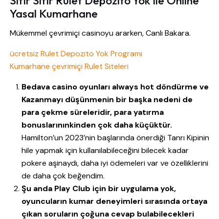
Sıfır Sıfır Rulet Depozito Yok Ile Online
Yasal Kumarhane
Mükemmel çevrimiçi casinoyu ararken, Canlı Bakara.
ücretsiz Rulet Depozito Yok Programı
Kumarhane çevrimiçi Rulet Siteleri
Bedava casino oyunları always hot döndürme ve
Kazanmayı düşünmenin bir başka nedeni de
para çekme süreleridir, para yatırma
bonuslarınınkinden çok daha küçüktür.
Hamilton’un 2023’nin başlarında önerdiği Tanrı Kipinin
hile yapmak için kullanılabileceğini bilecek kadar
pokere aşinaydı, daha iyi ödemeleri var ve özelliklerini
de daha çok beğendim.
Şu anda Play Club için bir uygulama yok,
oyuncuların kumar deneyimleri sırasında ortaya
çıkan soruların çoğuna cevap bulabilecekleri