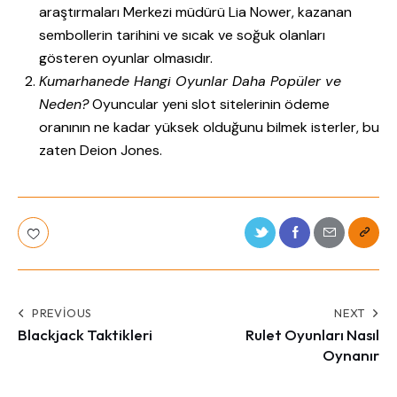
araştırmaları Merkezi müdürü Lia Nower, kazanan
sembollerin tarihini ve sıcak ve soğuk olanları
gösteren oyunlar olmasıdır.
Kumarhanede Hangi Oyunlar Daha Popüler ve
Neden?
Oyuncular yeni slot sitelerinin ödeme
oranının ne kadar yüksek olduğunu bilmek isterler, bu
zaten Deion Jones.
PREVIOUS
NEXT
Blackjack Taktikleri
Rulet Oyunları Nasıl
Oynanır