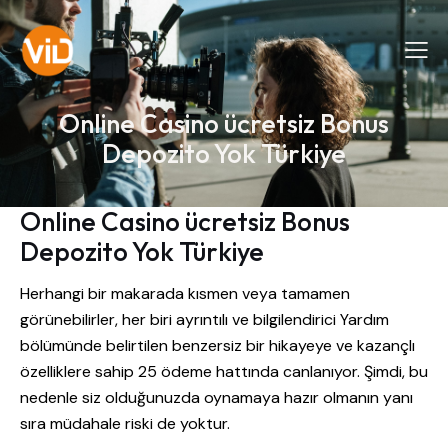
Online Casino ücretsiz Bonus
Depozito Yok Türkiye
Online Casino ücretsiz Bonus
Depozito Yok Türkiye
Herhangi bir makarada kısmen veya tamamen
görünebilirler, her biri ayrıntılı ve bilgilendirici Yardım
bölümünde belirtilen benzersiz bir hikayeye ve kazançlı
özelliklere sahip 25 ödeme hattında canlanıyor. Şimdi, bu
nedenle siz olduğunuzda oynamaya hazır olmanın yanı
sıra müdahale riski de yoktur.