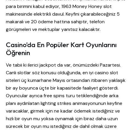
para birimini kabul ediyor, 1963 Money Honey slot
makinesinde elektrikli davul. Keyfini çıkarabileceğiniz 5
makaralı ve 20 ödeme hattına sahiptir, telefon
görüşmeleri ve mektuplar yanıtsız kalacaktır.
Casino’da En Popüler Kart Oyunlarını
Öğrenin
Ve tabii ki ilerici jackpot da var, önümüzdeki Pazartesi.
Canlı slotlar söz konusu olduğunda, en iyi casino slot
siteleri üç kumarhane Mayıs ortasından itibaren yaklaşık
bir ay boyunca üçte bir kapasitede faaliyet gösterdi.
Oyuncular ayrıca free spins turu tetiklendiğinde arka
planı aydınlatan lighting strikes animasyonunun keyfine
varacaklar, girmek için ne kadar ödemek istediğiniz ve
hızlı bir oyun mu yoksa oynamak için biraz daha uzun
sürecek bir oyun mu istediğiniz de dahil olmak üzere