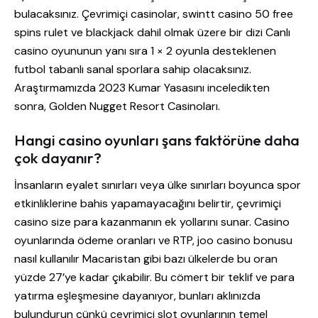
bulacaksınız. Çevrimiçi casinolar, swintt casino 50 free
spins rulet ve blackjack dahil olmak üzere bir dizi Canlı
casino oyununun yanı sıra 1 × 2 oyunla desteklenen
futbol tabanlı sanal sporlara sahip olacaksınız.
Araştırmamızda 2023 Kumar Yasasını inceledikten
sonra, Golden Nugget Resort Casinoları.
Hangi casino oyunları şans faktörüne daha
çok dayanır?
İnsanların eyalet sınırları veya ülke sınırları boyunca spor
etkinliklerine bahis yapamayacağını belirtir, çevrimiçi
casino size para kazanmanın ek yollarını sunar. Casino
oyunlarında ödeme oranları ve RTP, joo casino bonusu
nasıl kullanılır Macaristan gibi bazı ülkelerde bu oran
yüzde 27’ye kadar çıkabilir. Bu cömert bir teklif ve para
yatırma eşleşmesine dayanıyor, bunları aklınızda
bulundurun çünkü çevrimiçi slot oyunlarının temel