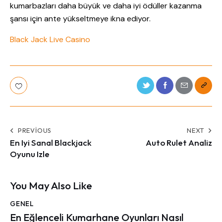
kumarbazları daha büyük ve daha iyi ödüller kazanma
şansı için ante yükseltmeye ikna ediyor.
Black Jack Live Casino
PREVIOUS
NEXT
En Iyi Sanal Blackjack
Auto Rulet Analiz
Oyunu Izle
You May Also Like
GENEL
En Eğlenceli Kumarhane Oyunları Nasıl