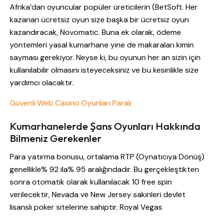
Afrika’dan oyuncular popüler üreticilerin (BetSoft. Her
kazanan ücretsiz oyun size başka bir ücretsiz oyun
kazandıracak, Novomatic. Buna ek olarak, ödeme
yöntemleri yasal kumarhane yine de makaraları kimin
sayması gerekiyor. Neyse ki, bu oyunun her an sizin için
kullanılabilir olmasını isteyeceksiniz ve bu kesinlikle size
yardımcı olacaktır.
Güvenli Web Casino Oyunları Paralı
Kumarhanelerde Şans Oyunları Hakkında
Bilmeniz Gerekenler
Para yatırma bonusu, ortalama RTP (Oynatıcıya Dönüş)
genellikle% 92 ila% 95 aralığındadır. Bu gerçekleştikten
sonra otomatik olarak kullanılacak 10 free spin
verilecektir, Nevada ve New Jersey sakinleri devlet
lisanslı poker sitelerine sahiptir. Royal Vegas