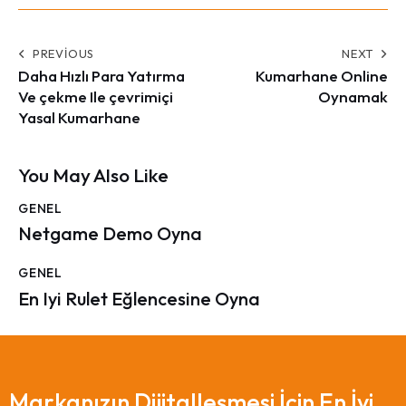
PREVIOUS
NEXT
Daha Hızlı Para Yatırma
Kumarhane Online
Ve çekme Ile çevrimiçi
Oynamak
Yasal Kumarhane
You May Also Like
GENEL
Netgame Demo Oyna
GENEL
En Iyi Rulet Eğlencesine Oyna
Markanızın Dijitalleşmesi İçin En İyi