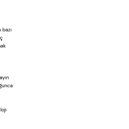
n bazı
nç
mak
tayın
uğunca
oji