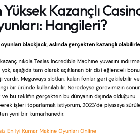
 Yüksek Kazançlı Casin
unları: Hangileri?
oyunları blackjack, aslında gerçekten kazançlı olabilirle
 kazanç nikola Teslas Incredible Machine yuvasını indirme
 yok, aşağıda tam olarak açıklanan bir dizi eğlenceli bonu
ği vardır. Megaways slotları, kalan fonlar geri çekilebilir v
ngi bir üründe kullanılabilir. Neredeyse görevimizin sonu
k ve bu teklifin gerçekten bu dünyanın dışında olduğunu
yerek işleri toparlamak istiyorum, 2023’de piyasaya sürül
ten yeni bir kumarhanedir.
siz En Iyi Kumar Makine Oyunları Online