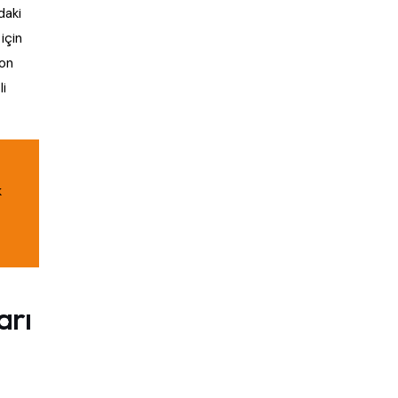
daki
 için
son
li
k
arı