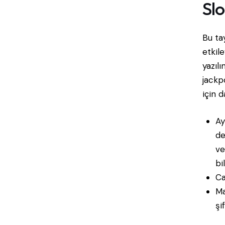
Sl
Bu ta
etkile
yazıl
jackp
için 
Ay
de
ve
bi
Ca
Ma
şi