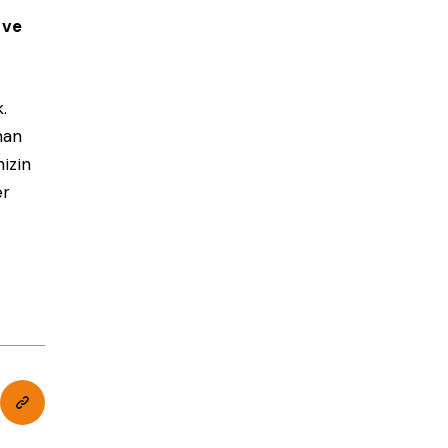
 ve
.
nan
nizin
er