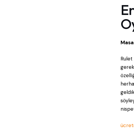
En
Oy
Masa 
Rulet
gerek
özelli
herha
geldi
söyle
nispe
ücret