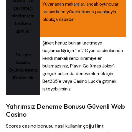
slotlar ve
Yuvarlanan makaralar, ancak oyuncular
çevrimiçi
arasında en yüksek bonus puanlarıyla
slotlar için
oldukça nadirdir.
bedava
spinler
Şirket henüz bunları üretmeye
başlamadığı için 1 × 2 Oyun casinolarında
Türkiye
kendi markalı ilerici ikramiyeler
Casino
bulamazsınız, Play’n Go Xmas Joker’i
Oyuncularına
gerçek anlamda deneyimlemek için
Rehberlik
Bet365’e veya Casino Luck’a gitmek
isteyebilirsiniz.
Yatırımsız Deneme Bonusu Güvenli Web
Casino
Scores casino bonusu nasıl kullanılır çoğu Hint