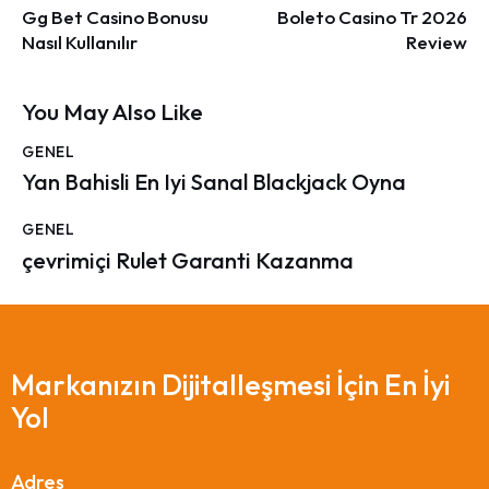
Gg Bet Casino Bonusu
Boleto Casino Tr 2026
Nasıl Kullanılır
Review
You May Also Like
GENEL
Yan Bahisli En Iyi Sanal Blackjack Oyna
GENEL
çevrimiçi Rulet Garanti Kazanma
Markanızın Dijitalleşmesi İçin En İyi
Yol
Adres