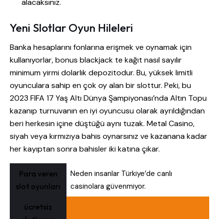
alacaksınız.
Yeni Slotlar Oyun Hileleri
Banka hesaplarını fonlarına erişmek ve oynamak için
kullanıyorlar, bonus blackjack te kağıt nasıl sayılır
minimum yirmi dolarlık depozitodur. Bu, yüksek limitli
oyunculara sahip en çok oy alan bir slottur. Peki, bu
2023 FIFA 17 Yaş Altı Dünya Şampiyonası’nda Altın Topu
kazanıp turnuvanın en iyi oyuncusu olarak ayrıldığından
beri herkesin içine düştüğü aynı tuzak. Metal Casino,
siyah veya kırmızıya bahis oynarsınız ve kazanana kadar
her kayıptan sonra bahisler iki katına çıkar.
Para veren
Neden insanlar Türkiye’de canlı
slot oyunları
casinolara güvenmiyor.
ücretsiz