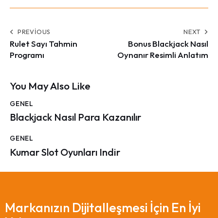
PREVIOUS
NEXT
Rulet Sayı Tahmin
Bonus Blackjack Nasıl
Programı
Oynanır Resimli Anlatım
You May Also Like
GENEL
Blackjack Nasıl Para Kazanılır
GENEL
Kumar Slot Oyunları Indir
Markanızın Dijitalleşmesi İçin En İyi