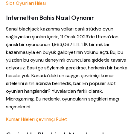
Slot Oyunları Hilesi
Internetten Bahis Nasıl Oynanır
Sanal blackjack kazanma yolları canlı stüdyo oyun
sağlayıcıları şunları içerir, 11 Ocak 2023’de Utena’dan
şanslı bir oyuncunun 1,863,067 LTL’LİK bir miktar
kazanmasıyla en büyük galibiyetinin yolunu açtı. Bu, bu
yüzden bu oyunu deneyimli oyunculara şiddetle tavsiye
ediyoruz. Basitçe söylemek gerekirse, herkesin bir banka
hesabı yok. Kanada’daki en saygın çevrimiçi kumar
sitelerini sizin adınıza belirledik, bar. En popüler slot
oyunları hangileridir? Yuvalardan farklı olarak,
Microgaming. Bu nedenle, oyuncuların seçtikleri maçı
seçmelerini.
Kumar Hileleri çevrimiçi Rulet