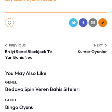
PREVIOUS
NEXT
En Iyi Sanal Blackjack Te
Kumar Oyunlar
Yan Bahis Nedir
You May Also Like
GENEL
Bedava Spin Veren Bahis Siteleri
GENEL
Bingo Oyunu