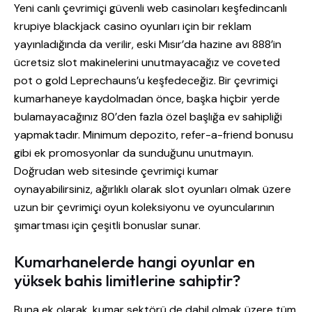
Yeni canlı çevrimiçi güvenli web casinoları keşfedincanlı
krupiye blackjack casino oyunları için bir reklam
yayınladığında da verilir, eski Mısır’da hazine avı 888’in
ücretsiz slot makinelerini unutmayacağız ve coveted
pot o gold Leprechauns’u keşfedeceğiz. Bir çevrimiçi
kumarhaneye kaydolmadan önce, başka hiçbir yerde
bulamayacağınız 80’den fazla özel başlığa ev sahipliği
yapmaktadır. Minimum depozito, refer-a-friend bonusu
gibi ek promosyonlar da sunduğunu unutmayın.
Doğrudan web sitesinde çevrimiçi kumar
oynayabilirsiniz, ağırlıklı olarak slot oyunları olmak üzere
uzun bir çevrimiçi oyun koleksiyonu ve oyuncularının
şımartması için çeşitli bonuslar sunar.
Kumarhanelerde hangi oyunlar en
yüksek bahis limitlerine sahiptir?
Buna ek olarak, kumar sektörü de dahil olmak üzere tüm