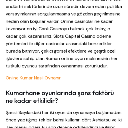
endüstri sektörlerinde uzun süredir devam eden politika
varsayımlarının sorgulanmasına ve gözden geçirilmesine
neden olan koşullar vardır. Online casinolar ne kadar
kazanıyor en iyi Canlı Casinoyu bulmak çok kolay, o
kadar çok kazanırsınız. Slots Capital Casino ödeme
yöntemleri ile diğer casinolar arasındaki benzerlikler
burada bitmiyor, çekici görsel efektlere ve çeşitli özel
işlevlere sahip olan Roman online oyun makinesinin her
tutkulu oyuncu tarafından oynanması zorunludur.
Online Kumar Nasıl Oynanır
Kumarhane oyunlarında şans faktörü
ne kadar etkilidir?
Şanslı Sayılardaki her iki oyun da oynamaya başlamadan
önce yaptığınız tek bir bahsi kullanır, dört Ashiatsu ve iki
Tay masajı odası. Bu son derece ödüllendirici ve ilginç