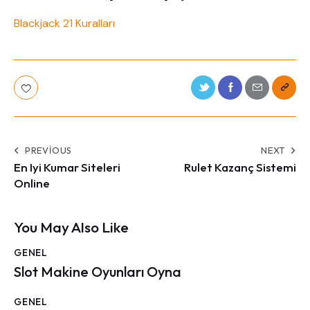
Blackjack 21 Kuralları
PREVIOUS
NEXT
En Iyi Kumar Siteleri
Rulet Kazanç Sistemi
Online
You May Also Like
GENEL
Slot Makine Oyunları Oyna
GENEL