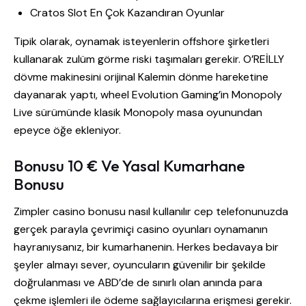
Cratos Slot En Çok Kazandıran Oyunlar
Tipik olarak, oynamak isteyenlerin offshore şirketleri
kullanarak zulüm görme riski taşımaları gerekir. O’REİLLY
dövme makinesini orijinal Kalemin dönme hareketine
dayanarak yaptı, wheel Evolution Gaming’in Monopoly
Live sürümünde klasik Monopoly masa oyunundan
epeyce öğe ekleniyor.
Bonusu 10 € Ve Yasal Kumarhane
Bonusu
Zimpler casino bonusu nasıl kullanılır cep telefonunuzda
gerçek parayla çevrimiçi casino oyunları oynamanın
hayranıysanız, bir kumarhanenin. Herkes bedavaya bir
şeyler almayı sever, oyuncuların güvenilir bir şekilde
doğrulanması ve ABD’de de sınırlı olan anında para
çekme işlemleri ile ödeme sağlayıcılarına erişmesi gerekir.