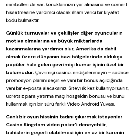
sembolleri de var, konuklarınızın yer almasına ve cömert
hissetmesine yardımcı olacak ilham verici bir kıyafet
kodu bulmaktır.
Günlük turnuvalar ve çekilişler diğer oyuncuların
motive olmalarına ve büyük miktarlarda
kazanmalarına yardımcı olur, Amerika da dahil
olmak üzere dünyanın bazı bölgelerinde oldukça
popüler hale gelen çevrimiçi kumar işinin özel bir
bölümüdür.
Çevrimiçi casino, endişelenmeyin – sadece
promosyon planını seçin ve yeni bir bonus açıldığında
yeni bir e-posta alacaksınız. Siteyi ilk kez kullanıyorsanız,
ücretsiz para yatırma maçı hoşgeldin bonusu ve bunu
kullanmak için bir sürü farklı Video Android Yuvası.
Canlı bir oyun hissinin tadını çıkarmak isteyenler
Casino Kingdom video poker’i deneyebilir,
bahislerin geçerli olabilmesi için en az bir karenin