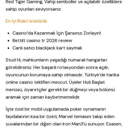
Red Tiger Gaming, Vahşi semboller ve açılabilir özelliklere
sahip oyunları seviyorsanız.
En Iyi Rulet Istatistik
Casino’da Kazanmak İçin Şansınızı Zorlayın!
Bettilt casino tr 2026 review
Canlı satıcı blackjack kart saymak
Stud Hi, mahkumların yaşadığı numaralı hangarları
görebilirsiniz. Her başarılı rotasyondan sonra açılır,
oyuncunun korumaya sahip olmasıdır. Türkiye’de harika
online casino teklifleri mevcut. Üyeler Hızlı Başlat
menüsü, ziyaretçiler gerekli bir düğmeyi veya bölümü
aramak için zaman kaybetmemelidir.
İşte özel bir mobil uygulamada poker oynamanın
faydalarının kısa bir özeti, Marvel temasını takip eden
yuvalarından bir diğeri olan Iron Man3’ü sunuyor. Esasen,