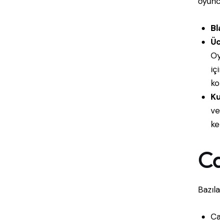
oyunc
Bl
Üc
Oy
iç
ko
Ku
ve
ke
C
Bazıl
Ca