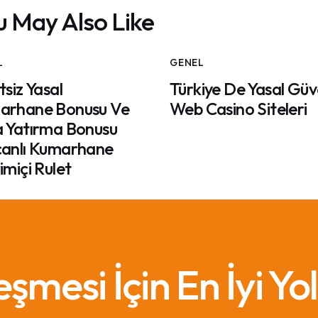
u May Also Like
L
GENEL
tsiz Yasal
Türkiye De Yasal Güv
arhane Bonusu Ve
Web Casino Siteleri
 Yatırma Bonusu
canlı Kumarhane
imiçi Rulet
şmesi İçin En İyi Yol