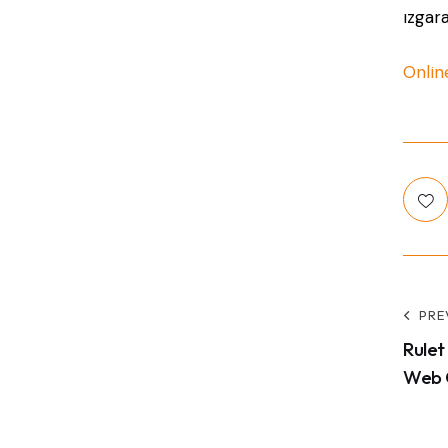
ızgar
Onlin
PRE
Rulet
Web 