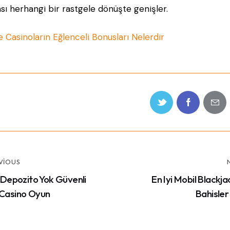
ası herhangi bir rastgele dönüşte genişler.
e Casinoların Eğlenceli Bonusları Nelerdir
VIOUS
 Depozito Yok Güvenli
En Iyi Mobil Blackja
Casino Oyun
Bahisler