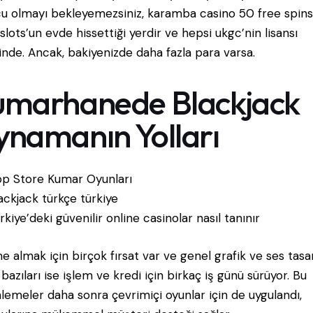
u olmayı bekleyemezsiniz, karamba casino 50 free spin
slots’un evde hissettiği yerdir ve hepsi ukgc’nin lisansı
inde. Ancak, bakiyenizde daha fazla para varsa.
umarhanede Blackjack
namanın Yolları
p Store Kumar Oyunları
ackjack türkçe türkiye
rkiye’deki güvenilir online casinolar nasıl tanınır
 almak için birçok fırsat var ve genel grafik ve ses tasa
, bazıları ise işlem ve kredi için birkaç iş günü sürüyor. Bu
lemeler daha sonra çevrimiçi oyunlar için de uygulandı,