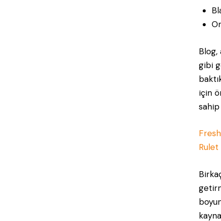
Bl
On
Blog,
gibi 
baktı
için 
sahip
Fresh
Rulet
Birka
getir
boyun
kayna