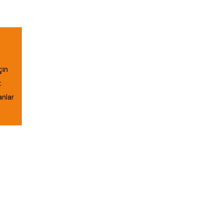
çin
t
anlar