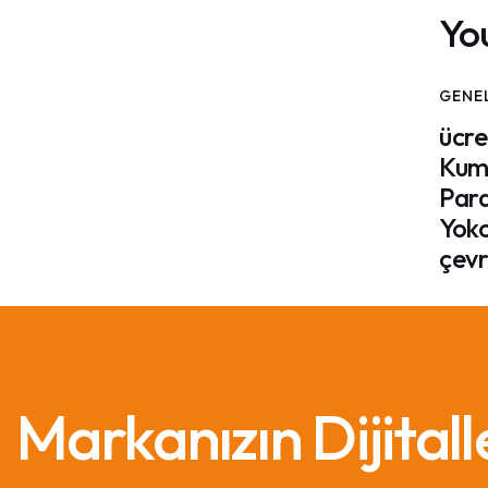
Yo
GENE
ücre
Kum
Para
Yok
çevr
Markanızın Dijitalle