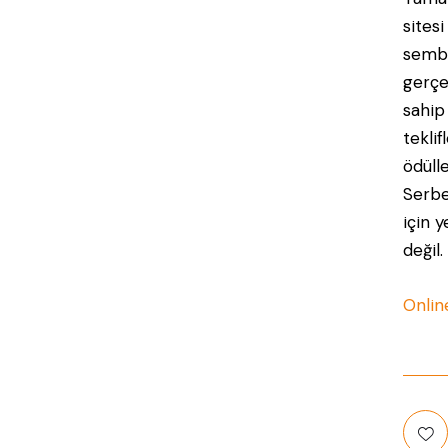
sites
sembo
gerçe
sahip
tekli
ödüll
Serbe
için 
değil.
Onlin