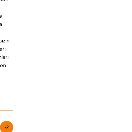
e
a
sızın
rı.
ları
den