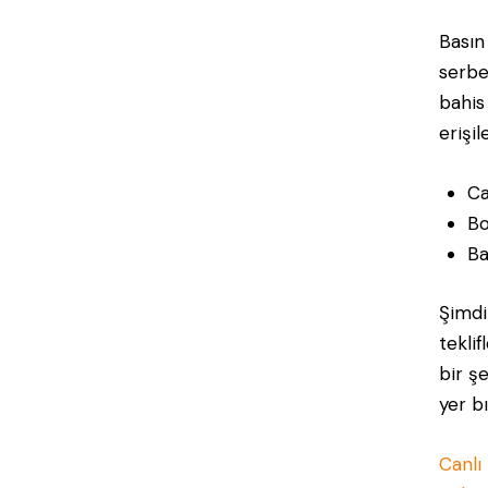
Basın
serbe
bahis 
erişil
Ca
Bo
Ba
Şimdi
tekli
bir ş
yer bı
Canlı