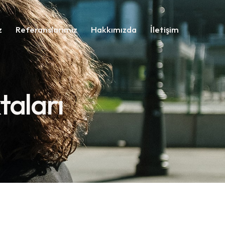
z
Referanslarımız
Hakkımızda
İletişim
taları