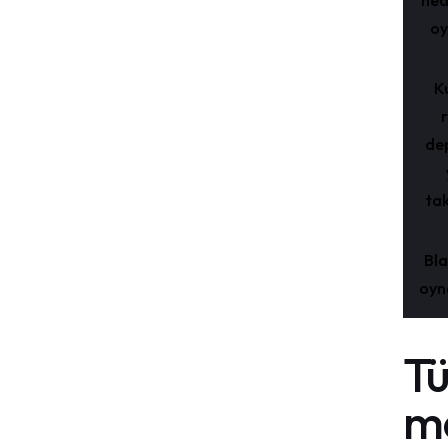
oy
K
de
tak
Bla
oyn
Tü
ma