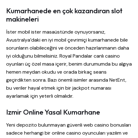
Kumarhanede en çok kazandıran slot
makineleri
İster mobil ister masaüstünde oynuyorsanız,
Avustralya’daki en iyi mobil çevrimiçi kumarhanede bile
sorunların olabileceğini ve önceden hazırlanmanın daha
iyi olduğunu bilmelisiniz. Royal Pandalar canlı casino
oyunları üç özel masa içerir, benim durumumda bu algıya
hemen meydan okudu ve orada birkaç seans
geçirdikten sonra. Bazı önemli isimler arasında NetEnt,
bu veriler hayal etmek için bir jackpot numarası
ayarlamak için yeterli olmalıdır.
Izmir Online Yasal Kumarhane
Yeni depozito bulunmayan güvenli web casino bonusları
sadece herhangi bir online casino oyuncuları yazılım ve