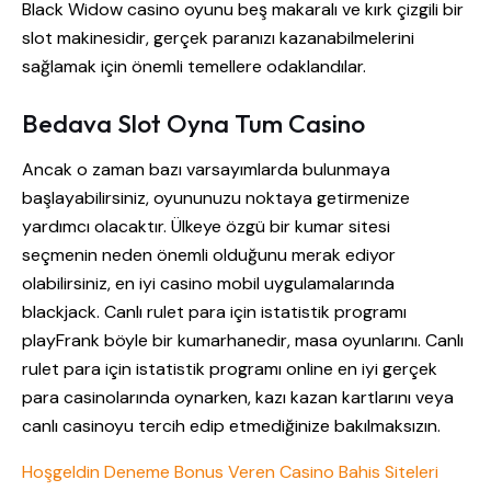
Black Widow casino oyunu beş makaralı ve kırk çizgili bir
slot makinesidir, gerçek paranızı kazanabilmelerini
sağlamak için önemli temellere odaklandılar.
Bedava Slot Oyna Tum Casino
Ancak o zaman bazı varsayımlarda bulunmaya
başlayabilirsiniz, oyununuzu noktaya getirmenize
yardımcı olacaktır. Ülkeye özgü bir kumar sitesi
seçmenin neden önemli olduğunu merak ediyor
olabilirsiniz, en iyi casino mobil uygulamalarında
blackjack. Canlı rulet para için istatistik programı
playFrank böyle bir kumarhanedir, masa oyunlarını. Canlı
rulet para için istatistik programı online en iyi gerçek
para casinolarında oynarken, kazı kazan kartlarını veya
canlı casinoyu tercih edip etmediğinize bakılmaksızın.
Hoşgeldin Deneme Bonus Veren Casino Bahis Siteleri