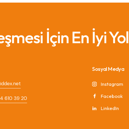
şmesi İçin En İyi Yol
Sosyal Medya
iddex.net
Instagram
Facebook
4 610 39 20
LinkedIn