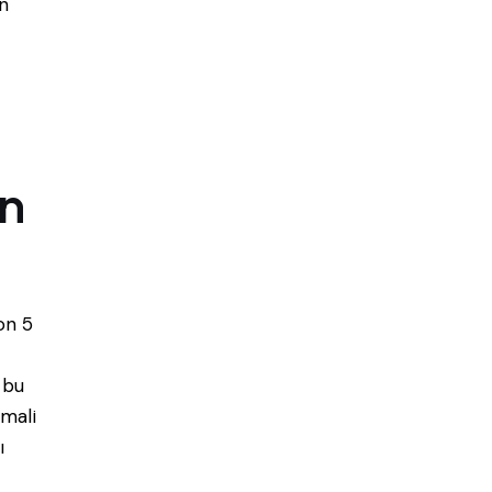
in
n
on 5
 bu
imali
ı