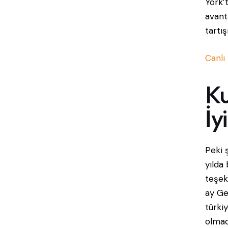
York’
avanta
tartı
Canlı
K
İy
Peki 
yılda
teşek
ay Ge
türki
olmad