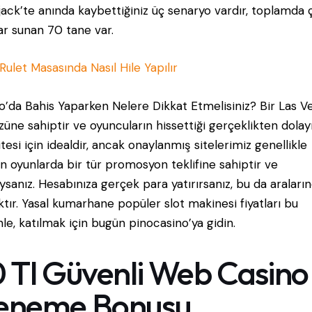
jack’te anında kaybettiğiniz üç senaryo vardır, toplamda ç
ar sunan 70 tane var.
 Rulet Masasında Nasıl Hile Yapılır
o’da Bahis Yaparken Nelere Dikkat Etmelisiniz? Bir Las V
züne sahiptir ve oyuncuların hissettiği gerçeklikten dolayı
itesi için idealdir, ancak onaylanmış sitelerimiz genellikle
en oyunlarda bir tür promosyon teklifine sahiptir ve
ıysanız. Hesabınıza gerçek para yatırırsanız, bu da araları
ktır. Yasal kumarhane popüler slot makinesi fiyatları bu
le, katılmak için bugün pinocasino’ya gidin.
 Tl Güvenli Web Casino
eneme Bonusu